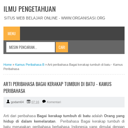
ILMU PENGETAHUAN
SITUS WEB BELAJAR ONLINE - WWW.ORGANISASI.ORG
MENU
Home
»
Kamus Peribahasa B
»
Arti peribahasa Bagai kerakap tumbuh di batu - Kamus
Peribahasa
ARTI PERIBAHASA BAGAI KERAKAP TUMBUH DI BATU - KAMUS
PERIBAHASA
godam64
07:16
Komentari
Arti dari peribahasa
Bagai kerakap tumbuh di batu
adalah
Orang yang
hidup di dalam kemelaratan
. Peribahasa Bagai kerakap tumbuh di
batu merupakan peribahasa berbahasa Indonesia yang dimulai dengan