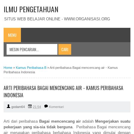
ILMU PENGETAHUAN
SITUS WEB BELAJAR ONLINE - WWW.ORGANISASI.ORG
MENU
Home
»
Kamus Peribahasa B
»
Arti peribahasa Bagai mencencang air - Kamus
Peribahasa Indonesia
ARTI PERIBAHASA BAGAI MENCENCANG AIR - KAMUS PERIBAHASA
INDONESIA
godam64
21:54
Komentari
Arti dari peribahasa
Bagai mencencang air
adalah
Mengerjakan suatu
pekerjaan yang sia-sia tidak berguna
. Peribahasa Bagai mencencang
air merupakan peribahasa berbahasa Indonesia yang dimulai dengan