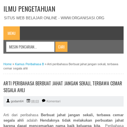
ILMU PENGETAHUAN
SITUS WEB BELAJAR ONLINE - WWW.ORGANISASI.ORG
MENU
Home
»
Kamus Peribahasa B
»
Arti peribahasa Berbuat jahat jangan sekali, terbawa
cemar segala ahli
ARTI PERIBAHASA BERBUAT JAHAT JANGAN SEKALI, TERBAWA CEMAR
SEGALA AHLI
godam64
08:03
Komentari
Arti dari peribahasa
Berbuat jahat jangan sekali, terbawa cemar
segala ahli
adalah
Hendaknya tidak melakukan perbuatan jahat
karena dapat mencemarkan nama baik keluarga kita
. Peribahasa