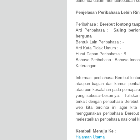
berlomba dalam memperebutkan ses
Penjelasan Peribahasa Lebih Rinci
Peribahasa :
Berebut lontong tanp
Arti Peribahasa :
Saling berl
berguna
Bentuk Lain Peribahasa : -
Arti Kata Tidak Umum : -
Huruf Depan Peribahasa : B
Bahasa Peribahasa : Bahasa Indon
Keterangan : -
Informasi peribahasa Berebut lonto
ataupun bagian dari kamus perib
atau pun kesalahan pada pemaparan
yang sebesar-besarnya. Tuliskan
terkait dengan peribahasa Berebut 
web kita tercinta ini agar kit
menggunakan peribahasa Berebut 
melestarikan peribahasa nasional ki
Kembali Menuju Ke
:
Halaman Utama