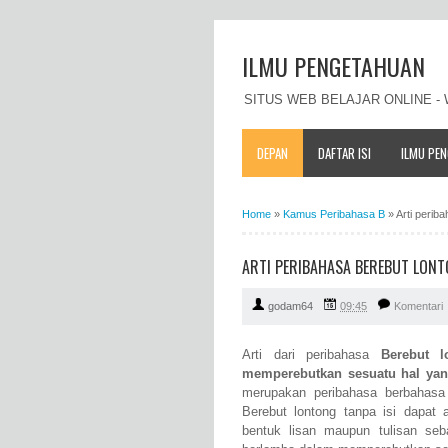
ILMU PENGETAHUAN
SITUS WEB BELAJAR ONLINE 
DEPAN
DAFTAR ISI
ILMU PE
Home
»
Kamus Peribahasa B
»
Arti perib
ARTI PERIBAHASA BEREBUT LONT
godam64
09:45
Komentari
Arti dari peribahasa
Berebut l
memperebutkan sesuatu hal yan
merupakan peribahasa berbahasa
Berebut lontong tanpa isi dapat 
bentuk lisan maupun tulisan se