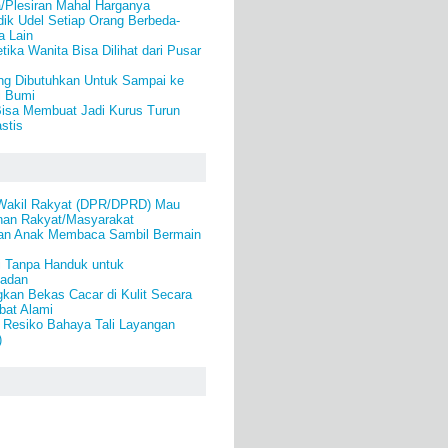
/Plesiran Mahal Harganya
idik Udel Setiap Orang Berbeda-
 Lain
ika Wanita Bisa Dilihat dari Pusar
g Dibutuhkan Untuk Sampai ke
i Bumi
Bisa Membuat Jadi Kurus Turun
stis
Wakil Rakyat (DPR/DPRD) Mau
inan Rakyat/Masyarakat
an Anak Membaca Sambil Bermain
i Tanpa Handuk untuk
Badan
kan Bekas Cacar di Kulit Secara
bat Alami
 Resiko Bahaya Tali Layangan
)