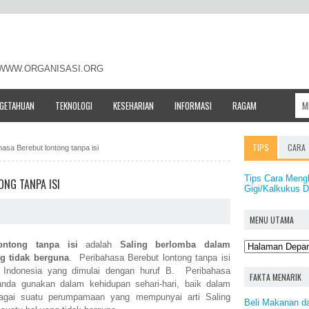
- WWW.ORGANISASI.ORG
NGETAHUAN
TEKNOLOGI
KESEHARIAN
INFORMASI
RAGAM
TIPS
CARA
ahasa Berebut lontong tanpa isi
Tips Cara Meng
ONG TANPA ISI
Gigi/Kalkukus D
MENU UTAMA
ontong tanpa isi
adalah
Saling berlomba dalam
g tidak berguna
. Peribahasa Berebut lontong tanpa isi
 Indonesia yang dimulai dengan huruf B. Peribahasa
FAKTA MENARIK
anda gunakan dalam kehidupan sehari-hari, baik dalam
bagai suatu perumpamaan yang mempunyai arti Saling
Beli Makanan d