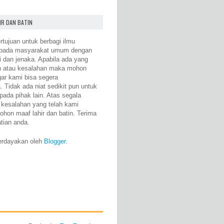
IR DAN BATIN
rtujuan untuk berbagi ilmu
epada masyarakat umum dengan
i dan jenaka. Apabila ada yang
n atau kesalahan maka mohon
gar kami bisa segera
 Tidak ada niat sedikit pun untuk
pada pihak lain. Atas segala
 kesalahan yang telah kami
ohon maaf lahir dan batin. Terima
atian anda.
erdayakan oleh
Blogger
.