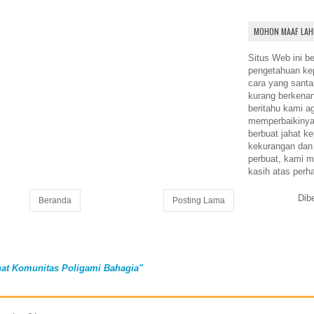
MOHON MAAF LAH
Situs Web ini be
pengetahuan k
cara yang santa
kurang berkena
beritahu kami a
memperbaikinya.
berbuat jahat ke
kekurangan dan
perbuat, kami m
kasih atas perh
Dib
Beranda
Posting Lama
at Komunitas Poligami Bahagia"