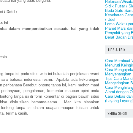
uatu hal yang tidak berguna.
Rekreasi/Wisata
Sidik Pusar / S
Beda Satu Sama
 / Detil :
Kesehatan Genet
/ Udel
a isi
Lama Waktu yan
Planet Mars dar
omba dalam memperebutkan sesuatu hal yang tidak
Penyakit yang 
Berat Badan Dra
TIPS & TRIK
esia
Cara Membuat 
Menuruti Keing
Cara Mengajark
ng tanpa isi pada situs web ini bukanlah penjelasan resmi
Menyenangkan
Tips Cara Mand
ahasa bahasa indonesia resmi. Apabila ada kekurangan
Mengeringkan 
 peribahasa Berebut lontong tanpa isi, kami mohon maaf
Cara Menghilang
 pertanyaan, pengalaman, komentar maupun opini anda
Alami dengan O
Cara Bebas dari
lontong tanpa isi di form komentar di bagian bawah situs
(Layang-Layang
a bisa diskusikan bersama-sama. Mari kita biasakan
lontong tanpa isi dalam ucapan maupun tulisan untuk
SERBA-SERBI
ta, terima kasih.