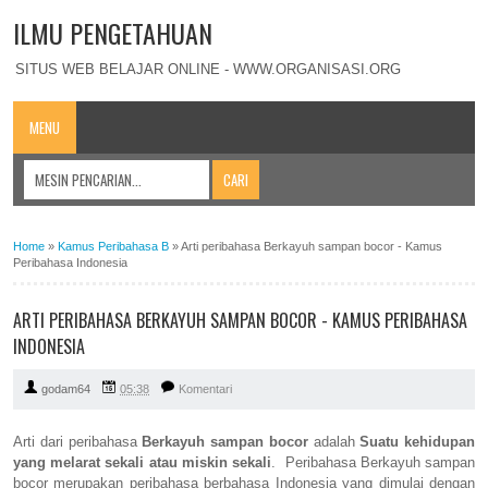
ILMU PENGETAHUAN
SITUS WEB BELAJAR ONLINE - WWW.ORGANISASI.ORG
MENU
Home
»
Kamus Peribahasa B
»
Arti peribahasa Berkayuh sampan bocor - Kamus
Peribahasa Indonesia
ARTI PERIBAHASA BERKAYUH SAMPAN BOCOR - KAMUS PERIBAHASA
INDONESIA
godam64
05:38
Komentari
Arti dari peribahasa
Berkayuh sampan bocor
adalah
Suatu kehidupan
yang melarat sekali atau miskin sekali
. Peribahasa Berkayuh sampan
bocor merupakan peribahasa berbahasa Indonesia yang dimulai dengan