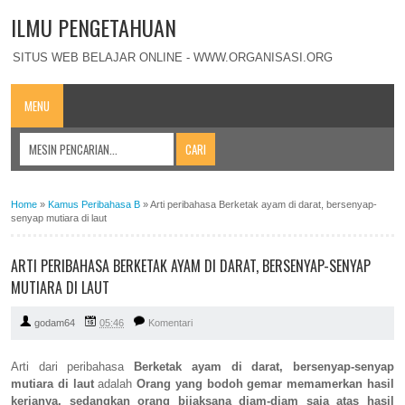
ILMU PENGETAHUAN
SITUS WEB BELAJAR ONLINE - WWW.ORGANISASI.ORG
MENU
Home
»
Kamus Peribahasa B
»
Arti peribahasa Berketak ayam di darat, bersenyap-
senyap mutiara di laut
ARTI PERIBAHASA BERKETAK AYAM DI DARAT, BERSENYAP-SENYAP
MUTIARA DI LAUT
godam64
05:46
Komentari
Arti dari peribahasa
Berketak ayam di darat, bersenyap-senyap
mutiara di laut
adalah
Orang yang bodoh gemar memamerkan hasil
kerjanya, sedangkan orang bijaksana diam-diam saja atas hasil