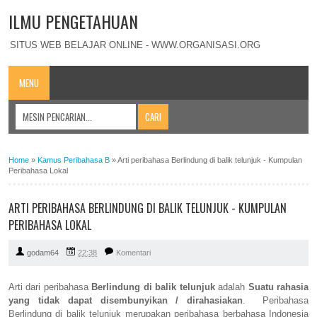
ILMU PENGETAHUAN
SITUS WEB BELAJAR ONLINE - WWW.ORGANISASI.ORG
MENU
Home
»
Kamus Peribahasa B
»
Arti peribahasa Berlindung di balik telunjuk - Kumpulan
Peribahasa Lokal
ARTI PERIBAHASA BERLINDUNG DI BALIK TELUNJUK - KUMPULAN
PERIBAHASA LOKAL
godam64
22:38
Komentari
Arti dari peribahasa
Berlindung di balik telunjuk
adalah
Suatu rahasia
yang tidak dapat disembunyikan / dirahasiakan
. Peribahasa
Berlindung di balik telunjuk merupakan peribahasa berbahasa Indonesia