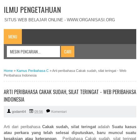
ILMU PENGETAHUAN
SITUS WEB BELAJAR ONLINE - WWW.ORGANISASI.ORG
MENU
Home
»
Kamus Peribahasa C
»
Arti peribahasa Cakak sudah, silat teringat - Web
Peribahasa Indonesia
ARTI PERIBAHASA CAKAK SUDAH, SILAT TERINGAT - WEB PERIBAHASA
INDONESIA
godam64
09:56
Komentari
Arti dari peribahasa
Cakak sudah, silat teringat
adalah
Suatu kasus
atau perkara yang telah selesai diputuskan, baru muncul suatu
kesaksian atau keterangan
. Peribahasa Cakak sudah, silat teringat