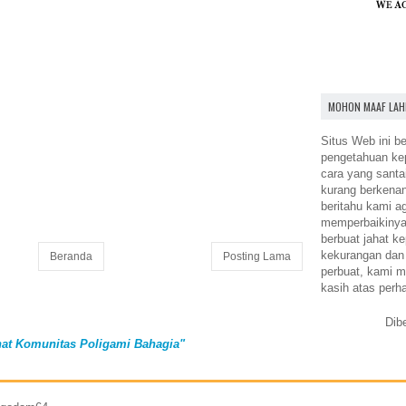
MOHON MAAF LAH
Situs Web ini be
pengetahuan k
cara yang santa
kurang berkena
beritahu kami a
memperbaikinya.
berbuat jahat ke
kekurangan dan
Beranda
Posting Lama
perbuat, kami m
kasih atas perh
Dib
at Komunitas Poligami Bahagia"