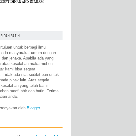
IR DAN BATIN
rtujuan untuk berbagi ilmu
epada masyarakat umum dengan
i dan jenaka. Apabila ada yang
n atau kesalahan maka mohon
gar kami bisa segera
 Tidak ada niat sedikit pun untuk
pada pihak lain. Atas segala
 kesalahan yang telah kami
ohon maaf lahir dan batin. Terima
atian anda.
erdayakan oleh
Blogger
.