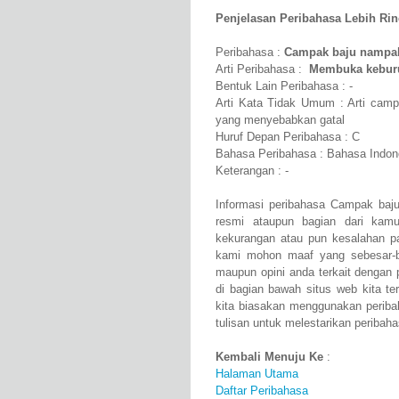
Penjelasan Peribahasa Lebih Rinci
Peribahasa :
Campak baju nampa
Arti Peribahasa :
Membuka keburuk
Bentuk Lain Peribahasa : -
Arti Kata Tidak Umum : Arti campa
yang menyebabkan gatal
Huruf Depan Peribahasa : C
Bahasa Peribahasa : Bahasa Indon
Keterangan : -
Informasi peribahasa Campak baju
resmi ataupun bagian dari kam
kekurangan atau pun kesalahan 
kami mohon maaf yang sebesar-b
maupun opini anda terkait dengan
di bagian bawah situs web kita te
kita biasakan menggunakan peri
tulisan untuk melestarikan peribaha
Kembali Menuju Ke
:
Halaman Utama
Daftar Peribahasa