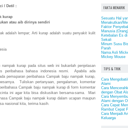
 / Detil :
FAKTA MENARIK
k kurap
Sesuatu Hal yan
an atau aib dirinya sendiri
Menakutkan/Men
Faktor Penyeba
Manusia (Orang
k adalah lempar; Arti kurap adalah suatu penyakit kulit
Ketebalan Es di
Sekali
Minum Susu Bis
Parah
esia
Nama Asli Mick
Mickey Mouse
 nampak kurap pada situs web ini bukanlah penjelasan
TIPS & TRIK
us peribahasa bahasa indonesia resmi. Apabila ada
pada pemaparan peribahasa Campak baju nampak kurap,
Cara Mengobat
esarnya. Tuliskan pertanyaan, pengalaman, komentar
Alami
 peribahasa Campak baju nampak kurap di form komentar
Cara Mencerahk
dengan Obat Al
rcinta ini agar kita bisa diskusikan bersama-sama. Mari
Cara Menyembuh
bahasa Campak baju nampak kurap dalam ucapan maupun
Alami dengan O
sa nasional kita, terima kasih.
Cara Cepat Me
Rambut Cepat P
Cara Menjadi A
Keluarga