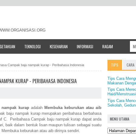
- WWW.ORGANISASI.ORG
NGETAHUAN
TEKNOLOGI
KESEHARIAN
INFORMASI
RAGAM
TIPS
CARA
bahasa Campak baju nampak kurap - Peribahasa Indonesia
Tips Cara Meng
NAMPAK KURAP - PERIBAHASA INDONESIA
Makanan Dengan
Tips Cara Mered
Haid/Menstruas
Tips Cara Menc
Sekolah, Gedun
 nampak kurap
adalah
Membuka keburukan atau aib
ak baju nampak kurap merupakan peribahasa berbahasa
MENU UTAMA
ruf C. Peribahasa Campak baju nampak kurap dapat anda
ri, baik dalam bentuk lisan maupun tulisan sebagai suatu
Membuka keburukan atau aib dirinya sendiri.