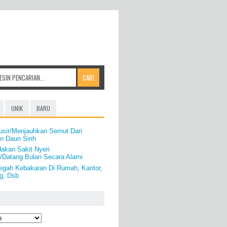
UNIK
BARU
usir/Menjauhkan Semut Dari
 Daun Sirih
akan Sakit Nyeri
i/Datang Bulan Secara Alami
egah Kebakaran Di Rumah, Kantor,
g, Dsb