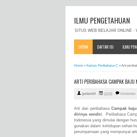
ILMU PENGETAHUAN
SITUS WEB BELAJAR ONLINE 
DEPAN
DAFTAR ISI
ILMU PE
Home
»
Kamus Peribahasa C
»
Arti peri
ARTI PERIBAHASA CAMPAK BAJU 
godam64
10:03
Komentari
Arti dari peribahasa
Campak baju
dirinya sendiri
. Peribahasa Camp
Indonesia yang dimulai dengan hu
gunakan dalam kehidupan sehari-ha
perumpamaan yang mempunyai arti 