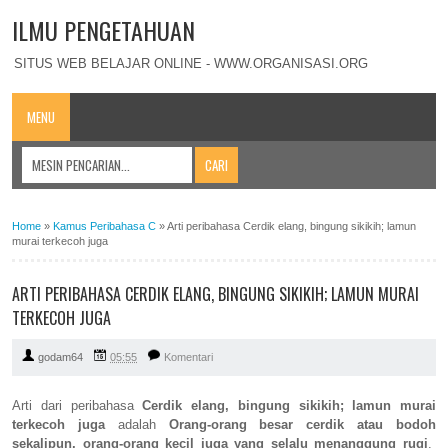
ILMU PENGETAHUAN
SITUS WEB BELAJAR ONLINE - WWW.ORGANISASI.ORG
MENU
Home
»
Kamus Peribahasa C
»
Arti peribahasa Cerdik elang, bingung sikikih; lamun
murai terkecoh juga
ARTI PERIBAHASA CERDIK ELANG, BINGUNG SIKIKIH; LAMUN MURAI
TERKECOH JUGA
godam64
05:55
Komentari
Arti dari peribahasa
Cerdik elang, bingung sikikih; lamun murai
terkecoh juga
adalah
Orang-orang besar cerdik atau bodoh
sekalipun, orang-orang kecil juga yang selalu menanggung rugi
.