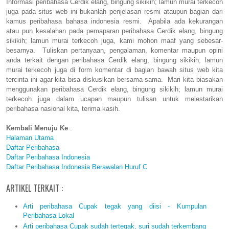
Informasi peribahasa Cerdik elang, bingung sikikih; lamun murai terkecoh
juga pada situs web ini bukanlah penjelasan resmi ataupun bagian dari
kamus peribahasa bahasa indonesia resmi. Apabila ada kekurangan
atau pun kesalahan pada pemaparan peribahasa Cerdik elang, bingung
sikikih; lamun murai terkecoh juga, kami mohon maaf yang sebesar-
besarnya. Tuliskan pertanyaan, pengalaman, komentar maupun opini
anda terkait dengan peribahasa Cerdik elang, bingung sikikih; lamun
murai terkecoh juga di form komentar di bagian bawah situs web kita
tercinta ini agar kita bisa diskusikan bersama-sama. Mari kita biasakan
menggunakan peribahasa Cerdik elang, bingung sikikih; lamun murai
terkecoh juga dalam ucapan maupun tulisan untuk melestarikan
peribahasa nasional kita, terima kasih.
Kembali Menuju Ke
:
Halaman Utama
Daftar Peribahasa
Daftar Peribahasa Indonesia
Daftar Peribahasa Indonesia Berawalan Huruf C
ARTIKEL TERKAIT :
Arti peribahasa Cupak tegak yang diisi - Kumpulan
Peribahasa Lokal
Arti peribahasa Cupak sudah tertegak, suri sudah terkembang