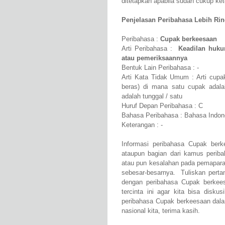
ditetapkan apabila sudah cukup ke
Penjelasan Peribahasa Lebih Rinci
Peribahasa :
Cupak berkeesaan
Arti Peribahasa :
Keadilan huku
atau pemeriksaannya
Bentuk Lain Peribahasa : -
Arti Kata Tidak Umum : Arti cupa
beras) di mana satu cupak adala
adalah tunggal / satu
Huruf Depan Peribahasa : C
Bahasa Peribahasa : Bahasa Indon
Keterangan : -
Informasi peribahasa Cupak berk
ataupun bagian dari kamus perib
atau pun kesalahan pada pemapar
sebesar-besarnya. Tuliskan perta
dengan peribahasa Cupak berkees
tercinta ini agar kita bisa dis
peribahasa Cupak berkeesaan dala
nasional kita, terima kasih.