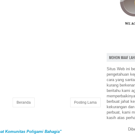
MOHON MAAF LAH
Situs Web ini be
pengetahuan k
cara yang santa
kurang berkena
beritahu kami a
memperbaikinya.
berbuat jahat ke
Beranda
Posting Lama
kekurangan dan
perbuat, kami m
kasih atas perh
Dib
at Komunitas Poligami Bahagia"