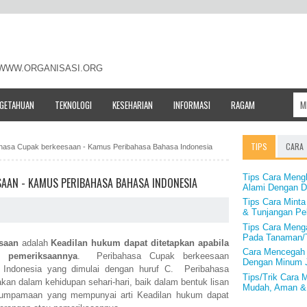
- WWW.ORGANISASI.ORG
NGETAHUAN
TEKNOLOGI
KESEHARIAN
INFORMASI
RAGAM
TIPS
CARA
bahasa Cupak berkeesaan - Kamus Peribahasa Bahasa Indonesia
Tips Cara Meng
SAAN - KAMUS PERIBAHASA BAHASA INDONESIA
Alami Dengan D
Tips Cara Minta
& Tunjangan Pek
Tips Cara Meng
Pada Tanaman
saan
adalah
Keadilan hukum dapat ditetapkan apabila
Cara Mencegah 
 pemeriksaannya
. Peribahasa Cupak berkeesaan
Dengan Minum 
 Indonesia yang dimulai dengan huruf C. Peribahasa
Tips/Trik Cara 
an dalam kehidupan sehari-hari, baik dalam bentuk lisan
Mudah, Aman &
erumpamaan yang mempunyai arti Keadilan hukum dapat