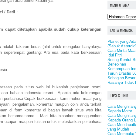
terangan atau pemeriksaannya.
MENU UTAMA
 / Detil :
m dapat ditetapkan apabila sudah cukup keterangan
FAKTA MENARIK
Planet yang Ada
(Sabuk Asteroid
k adalah takaran beras (alat untuk mengukur banyaknya
Cara Minta Maa
h seperempat gantang; Arti esa pada kata berkeesaan
Idul Fitri
Sering Kentut B
Berlebihan
Kemampuan Ind
esia
Turun Drastis 
Sebagian Besar 
Rasanya Tidak 
eesaan pada situs web ini bukanlah penjelasan resmi
ahasa bahasa indonesia resmi. Apabila ada kekurangan
TIPS & TRIK
an peribahasa Cupak berkeesaan, kami mohon maaf yang
nyaan, pengalaman, komentar maupun opini anda terkait
Cara Menghila
aan di form komentar di bagian bawah situs web kita
Sepeda Motor
Cara Menghilan
kusikan bersama-sama. Mari kita biasakan menggunakan
Kepada Orang L
m ucapan maupun tulisan untuk melestarikan peribahasa
Cara Mendapatk
yang Mudah
Cara Membuka W