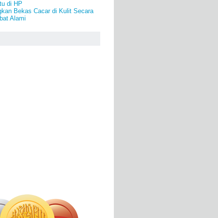
u di HP
kan Bekas Cacar di Kulit Secara
bat Alami