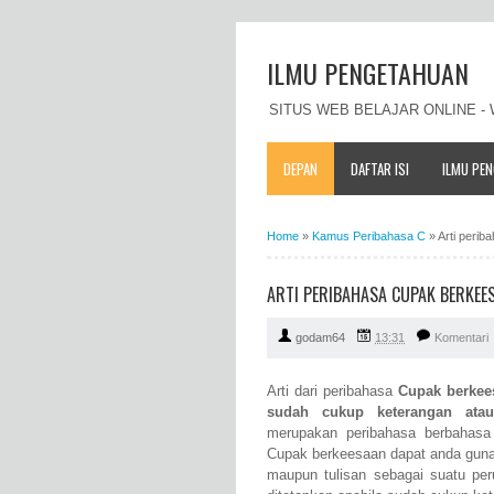
ILMU PENGETAHUAN
SITUS WEB BELAJAR ONLINE 
DEPAN
DAFTAR ISI
ILMU PE
Home
»
Kamus Peribahasa C
»
Arti peri
ARTI PERIBAHASA CUPAK BERKEE
godam64
13:31
Komentari
Arti dari peribahasa
Cupak berkee
sudah cukup keterangan atau
merupakan peribahasa berbahasa
Cupak berkeesaan dapat anda gunak
maupun tulisan sebagai suatu p