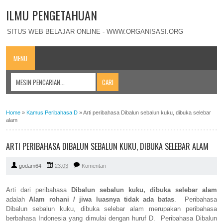
ILMU PENGETAHUAN
SITUS WEB BELAJAR ONLINE - WWW.ORGANISASI.ORG
MENU
Home
»
Kamus Peribahasa D
»
Arti peribahasa Dibalun sebalun kuku, dibuka selebar
alam
ARTI PERIBAHASA DIBALUN SEBALUN KUKU, DIBUKA SELEBAR ALAM
godam64
23:03
Komentari
Arti dari peribahasa
Dibalun sebalun kuku, dibuka selebar alam
adalah
Alam rohani / jiwa luasnya tidak ada batas
. Peribahasa
Dibalun sebalun kuku, dibuka selebar alam merupakan peribahasa
berbahasa Indonesia yang dimulai dengan huruf D. Peribahasa Dibalun