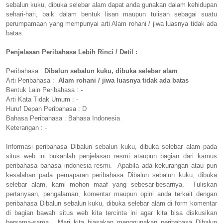
sebalun kuku, dibuka selebar alam dapat anda gunakan dalam kehidupan
sehari-hari, baik dalam bentuk lisan maupun tulisan sebagai suatu
perumpamaan yang mempunyai arti Alam rohani / jiwa luasnya tidak ada
batas.
Penjelasan Peribahasa Lebih Rinci / Detil :
Peribahasa :
Dibalun sebalun kuku, dibuka selebar alam
Arti Peribahasa :
Alam rohani / jiwa luasnya tidak ada batas
Bentuk Lain Peribahasa : -
Arti Kata Tidak Umum : -
Huruf Depan Peribahasa : D
Bahasa Peribahasa : Bahasa Indonesia
Keterangan : -
Informasi peribahasa Dibalun sebalun kuku, dibuka selebar alam pada
situs web ini bukanlah penjelasan resmi ataupun bagian dari kamus
peribahasa bahasa indonesia resmi. Apabila ada kekurangan atau pun
kesalahan pada pemaparan peribahasa Dibalun sebalun kuku, dibuka
selebar alam, kami mohon maaf yang sebesar-besarnya. Tuliskan
pertanyaan, pengalaman, komentar maupun opini anda terkait dengan
peribahasa Dibalun sebalun kuku, dibuka selebar alam di form komentar
di bagian bawah situs web kita tercinta ini agar kita bisa diskusikan
bersama-sama. Mari kita biasakan menggunakan peribahasa Dibalun