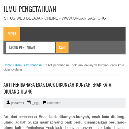
ILMU PENGETAHUAN
SITUS WEB BELAJAR ONLINE - WWW.ORGANISASI.ORG
MENU
Home
»
Kamus Peribahasa E
»
Arti peribahasa Enak lauk dikunyah-kunyah, enak kata
diulang-ulang
ARTI PERIBAHASA ENAK LAUK DIKUNYAH-KUNYAH, ENAK KATA
DIULANG-ULANG
godam64
21:06
Komentari
Arti dari peribahasa
Enak lauk dikunyah-kunyah, enak kata diulang-
ulang
adalah
Suatu nasihat yang baik perlu disampaikan berulang-
ulang kali
. Peribahasa Enak lauk dikunyah-kunyah, enak kata diulang-