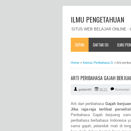
ILMU PENGETAHUAN
SITUS WEB BELAJAR ONLINE 
DEPAN
DAFTAR ISI
ILMU PE
Home
»
Kamus Peribahasa G
»
Arti peri
ARTI PERIBAHASA GAJAH BERJUA
godam64
06:21
Komentari
Arti dari peribahasa
Gajah berjuan
Jika raja-raja terlibat perse
Peribahasa Gajah berjuang sam
peribahasa berbahasa Indonesia y
sama gajah, pelanduk mati di ten