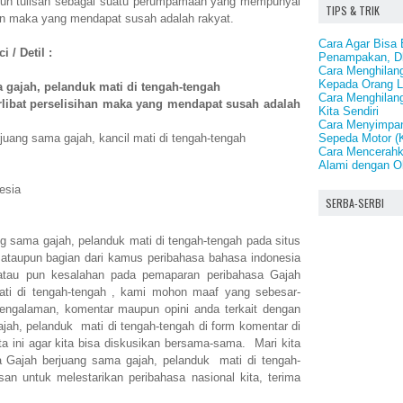
upun tulisan sebagai suatu perumpamaan yang mempunyai
TIPS & TRIK
isihan maka yang mendapat susah adalah rakyat.
Cara Agar Bisa 
 / Detil :
Penampakan, D
Cara Menghilan
Kepada Orang L
 gajah, pelanduk mati di tengah-tengah
Cara Menghilangk
terlibat perselisihan maka yang mendapat susah adalah
Kita Sendiri
Cara Menyimpan
Sepeda Motor (
juang sama gajah, kancil mati di tengah-tengah
Cara Mencerahk
Alami dengan O
esia
SERBA-SERBI
ng sama gajah, pelanduk mati di tengah-tengah pada situs
 ataupun bagian dari kamus peribahasa bahasa indonesia
atau pun kesalahan pada pemaparan peribahasa Gajah
ati di tengah-tengah , kami mohon maaf yang sebesar-
engalaman, komentar maupun opini anda terkait dengan
jah, pelanduk mati di tengah-tengah di form komentar di
ta ini agar kita bisa diskusikan bersama-sama. Mari kita
 Gajah berjuang sama gajah, pelanduk mati di tengah-
an untuk melestarikan peribahasa nasional kita, terima