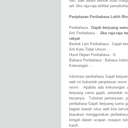
hari, baik dalam bentuk lisan ma
arti Jika raja-raja terlibat persel
Penjelasan Peribahasa Lebih Rinci
Peribahasa :
Gajah berjuang sama
Arti Peribahasa :
Jika raja-raja 
rakyat
Bentuk Lain Peribahasa : Gajah ber
Arti Kata Tidak Umum : -
Huruf Depan Peribahasa : G
Bahasa Peribahasa : Bahasa Indon
Keterangan : -
Informasi peribahasa Gajah berjua
web ini bukanlah penjelasan resmi
resmi. Apabila ada kekurangan 
berjuang sama gajah, pelanduk m
besarnya. Tuliskan pertanyaan, p
peribahasa Gajah berjuang sama ga
bagian bawah situs web kita tercin
biasakan menggunakan peribahasa
tengah dalam ucapan maupun tulis
kasih.