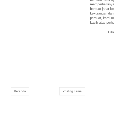
memperbaikinya.
berbuat jahat ke
kekurangan dan
perbuat, kami m
kasih atas perh
Dib
Beranda
Posting Lama