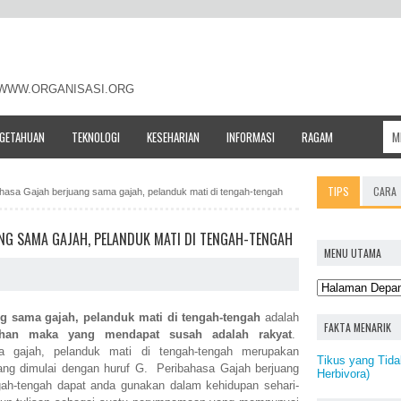
- WWW.ORGANISASI.ORG
NGETAHUAN
TEKNOLOGI
KESEHARIAN
INFORMASI
RAGAM
TIPS
CARA
bahasa Gajah berjuang sama gajah, pelanduk mati di tengah-tengah
NG SAMA GAJAH, PELANDUK MATI DI TENGAH-TENGAH
MENU UTAMA
g sama gajah, pelanduk mati di tengah-tengah
adalah
FAKTA MENARIK
lisihan maka yang mendapat susah adalah rakyat
.
a gajah, pelanduk mati di tengah-tengah merupakan
Tikus yang Tid
ang dimulai dengan huruf G. Peribahasa Gajah berjuang
Herbivora)
gah-tengah dapat anda gunakan dalam kehidupan sehari-