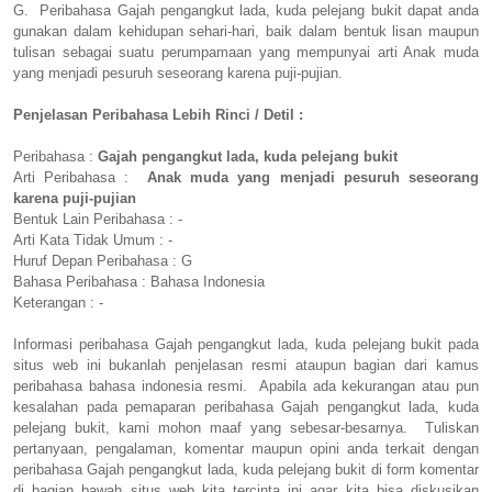
G. Peribahasa Gajah pengangkut lada, kuda pelejang bukit dapat anda
gunakan dalam kehidupan sehari-hari, baik dalam bentuk lisan maupun
tulisan sebagai suatu perumpamaan yang mempunyai arti Anak muda
yang menjadi pesuruh seseorang karena puji-pujian.
Penjelasan Peribahasa Lebih Rinci / Detil :
Peribahasa :
Gajah pengangkut lada, kuda pelejang bukit
Arti Peribahasa :
Anak muda yang menjadi pesuruh seseorang
karena puji-pujian
Bentuk Lain Peribahasa : -
Arti Kata Tidak Umum : -
Huruf Depan Peribahasa : G
Bahasa Peribahasa : Bahasa Indonesia
Keterangan : -
Informasi peribahasa Gajah pengangkut lada, kuda pelejang bukit pada
situs web ini bukanlah penjelasan resmi ataupun bagian dari kamus
peribahasa bahasa indonesia resmi. Apabila ada kekurangan atau pun
kesalahan pada pemaparan peribahasa Gajah pengangkut lada, kuda
pelejang bukit, kami mohon maaf yang sebesar-besarnya. Tuliskan
pertanyaan, pengalaman, komentar maupun opini anda terkait dengan
peribahasa Gajah pengangkut lada, kuda pelejang bukit di form komentar
di bagian bawah situs web kita tercinta ini agar kita bisa diskusikan