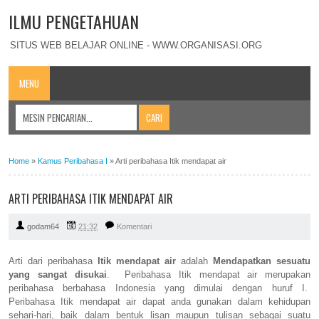
ILMU PENGETAHUAN
SITUS WEB BELAJAR ONLINE - WWW.ORGANISASI.ORG
MENU
Home
»
Kamus Peribahasa I
»
Arti peribahasa Itik mendapat air
ARTI PERIBAHASA ITIK MENDAPAT AIR
godam64
21:32
Komentari
Arti dari peribahasa
Itik mendapat air
adalah
Mendapatkan sesuatu
yang sangat disukai
. Peribahasa Itik mendapat air merupakan
peribahasa berbahasa Indonesia yang dimulai dengan huruf I.
Peribahasa Itik mendapat air dapat anda gunakan dalam kehidupan
sehari-hari, baik dalam bentuk lisan maupun tulisan sebagai suatu