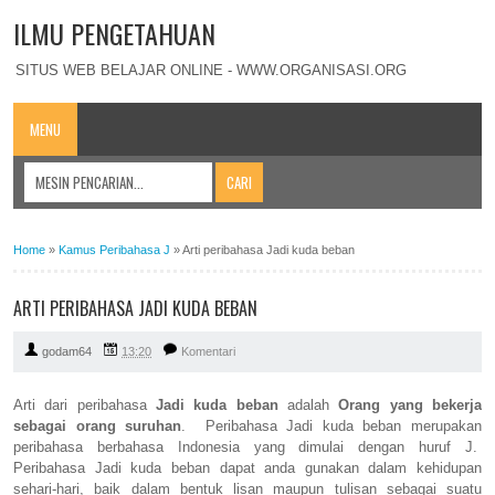
ILMU PENGETAHUAN
SITUS WEB BELAJAR ONLINE - WWW.ORGANISASI.ORG
MENU
Home
»
Kamus Peribahasa J
»
Arti peribahasa Jadi kuda beban
ARTI PERIBAHASA JADI KUDA BEBAN
godam64
13:20
Komentari
Arti dari peribahasa
Jadi kuda beban
adalah
Orang yang bekerja
sebagai orang suruhan
. Peribahasa Jadi kuda beban merupakan
peribahasa berbahasa Indonesia yang dimulai dengan huruf J.
Peribahasa Jadi kuda beban dapat anda gunakan dalam kehidupan
sehari-hari, baik dalam bentuk lisan maupun tulisan sebagai suatu