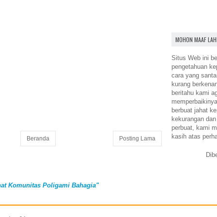
MOHON MAAF LAH
Situs Web ini be
pengetahuan k
cara yang santa
kurang berkena
beritahu kami a
memperbaikinya.
berbuat jahat ke
kekurangan dan
perbuat, kami m
kasih atas perh
Beranda
Posting Lama
Dib
at Komunitas Poligami Bahagia"