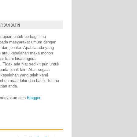
IR DAN BATIN
rtujuan untuk berbagi ilmu
epada masyarakat umum dengan
i dan jenaka. Apabila ada yang
n atau kesalahan maka mohon
gar kami bisa segera
 Tidak ada niat sedikit pun untuk
pada pihak lain. Atas segala
 kesalahan yang telah kami
ohon maaf lahir dan batin. Terima
atian anda.
erdayakan oleh
Blogger
.