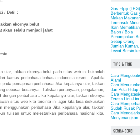
t.
Gas Elpiji (LPG
 / Detil :
Berbentuk Gas 
Makan Makanan 
Termasuk Minu
 takkan ekornya belut
Ikan Mematikan 
t akan selalu menjadi jahat
Balon / Bola
Penampakan Be
Setiap Orang
Jumlah Kuman, B
Lewat Bersin ke
esia
TIPS & TRIK
a ular, takkan ekornya belut pada situs web ini bukanlah
Cara Mengobat
dari kamus peribahasa bahasa indonesia resmi. Apabila
Alami
 pada pemaparan peribahasa Jika kepalanya ular, takkan
Cara Menurunkan
dan Pola Hidup
ang sebesar-besarnya. Tuliskan pertanyaan, pengalaman,
Cara Mengatasi
t dengan peribahasa Jika kepalanya ular, takkan ekornya
Terasa Linu-Lin
wah situs web kita tercinta ini agar kita bisa diskusikan
Cara Memperbai
n menggunakan peribahasa Jika kepalanya ular, takkan
Sudah Rusak P
Cara Mengajark
n tulisan untuk melestarikan peribahasa nasional kita,
Menyenangkan
SERBA-SERBI