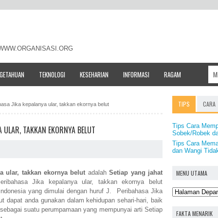
- WWW.ORGANISASI.ORG
NGETAHUAN
TEKNOLOGI
KESEHARIAN
INFORMASI
RAGAM
TIPS
CARA
ahasa Jika kepalanya ular, takkan ekornya belut
Tips Cara Mem
A ULAR, TAKKAN EKORNYA BELUT
Sobek/Robek d
Tips Cara Mema
dan Wangi Tida
MENU UTAMA
a ular, takkan ekornya belut
adalah
Setiap yang jahat
ribahasa Jika kepalanya ular, takkan ekornya belut
ndonesia yang dimulai dengan huruf J. Peribahasa Jika
lut dapat anda gunakan dalam kehidupan sehari-hari, baik
n sebagai suatu perumpamaan yang mempunyai arti Setiap
FAKTA MENARIK