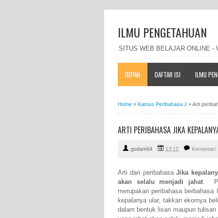
ILMU PENGETAHUAN
SITUS WEB BELAJAR ONLINE 
DEPAN
DAFTAR ISI
ILMU PE
Home
»
Kamus Peribahasa J
»
Arti perib
ARTI PERIBAHASA JIKA KEPALANY
godam64
13:12
Komentari
Arti dari peribahasa
Jika kepalany
akan selalu menjadi jahat
. Pe
merupakan peribahasa berbahasa I
kepalanya ular, takkan ekornya be
dalam bentuk lisan maupun tulisa