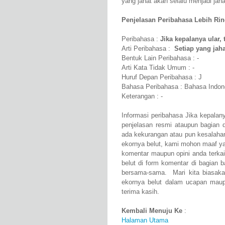
yang jahat akan selalu menjadi jaha
Penjelasan Peribahasa Lebih Rinci
Peribahasa :
Jika kepalanya ular,
Arti Peribahasa :
Setiap yang jaha
Bentuk Lain Peribahasa : -
Arti Kata Tidak Umum : -
Huruf Depan Peribahasa : J
Bahasa Peribahasa : Bahasa Indon
Keterangan : -
Informasi peribahasa Jika kepalany
penjelasan resmi ataupun bagian 
ada kekurangan atau pun kesalahan
ekornya belut, kami mohon maaf y
komentar maupun opini anda terkai
belut di form komentar di bagian ba
bersama-sama. Mari kita biasaka
ekornya belut dalam ucapan maupu
terima kasih.
Kembali Menuju Ke
:
Halaman Utama