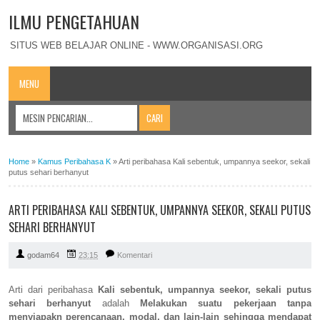
ILMU PENGETAHUAN
SITUS WEB BELAJAR ONLINE - WWW.ORGANISASI.ORG
MENU
Home
»
Kamus Peribahasa K
»
Arti peribahasa Kali sebentuk, umpannya seekor, sekali
putus sehari berhanyut
ARTI PERIBAHASA KALI SEBENTUK, UMPANNYA SEEKOR, SEKALI PUTUS
SEHARI BERHANYUT
godam64
23:15
Komentari
Arti dari peribahasa
Kali sebentuk, umpannya seekor, sekali putus
sehari berhanyut
adalah
Melakukan suatu pekerjaan tanpa
menyiapakn perencanaan, modal, dan lain-lain sehingga mendapat