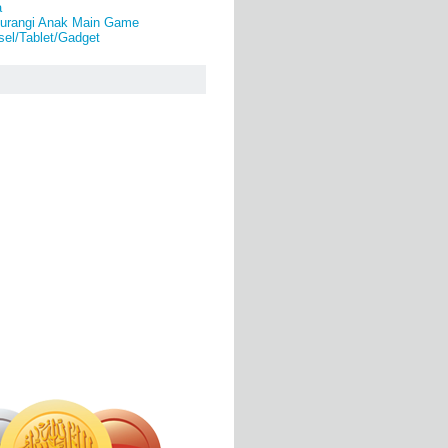
a
urangi Anak Main Game
el/Tablet/Gadget