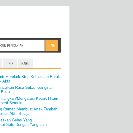
UNIK
BARU
enti Merokok Stop Kebiasaan Buruk
 Aktif
nculkan Rasa Suka, Keinginan,
 Buku
hilangkan/Mengatasi Ketiak Hitam
perti Semula
ing Rumah Membuat Anak Tambah
rdas Aktif Belajar
paskan Gelas Yang
at Satu Dengan Yang Lain