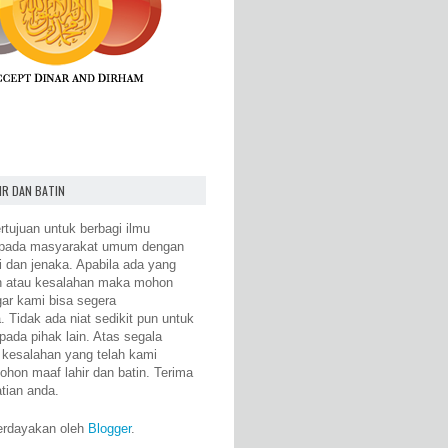
IR DAN BATIN
rtujuan untuk berbagi ilmu
epada masyarakat umum dengan
i dan jenaka. Apabila ada yang
n atau kesalahan maka mohon
gar kami bisa segera
 Tidak ada niat sedikit pun untuk
pada pihak lain. Atas segala
 kesalahan yang telah kami
ohon maaf lahir dan batin. Terima
atian anda.
erdayakan oleh
Blogger
.