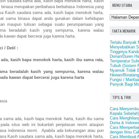
sih saudara sama ada, kasih bapa menokok harta, kasih
MENU UTAMA
a binasa merupakan peribahasa berbahasa Indonesia yang
sa Kasih saudara sama ada, kasih bapa menokok harta,
abat sama binasa dapat anda gunakan dalam kehidupan
lisan maupun tulisan sebagai suatu perumpamaan yang
ma beradalah kasih yang sempurna, karena walau
FAKTA MENARIK
 kawan dapat bercerai juga karena harta.
Terlalu Banyak 
Menyebabkan St
 / Detil :
Tingginya Kand
Durian/Duren H
ada, kasih bapa menokok harta, kasih ibu sama rata,
Temperatur Suh
Tubuh (Sistem 
Nyamuk Tidak B
ama beradalah kasih yang sempurna, karena walau
Hewan/Binatang
da kawan dapat bercerai juga karena harta
Fungsi / Manfa
Penyok Bagi Ma
TIPS & TRIK
esia
Cara Menyembuh
Kepala Sebelah
Cara Menghilan
ra sama ada, kasih bapa menokok harta, kasih ibu sama
Dunia & Indones
pada situs web ini bukanlah penjelasan resmi ataupun
Cara Memperbai
asa indonesia resmi. Apabila ada kekurangan atau pun
dengan Ilmu Ca
asa Kasih saudara sama ada, kasih bapa menokok harta,
Cara Membuat A