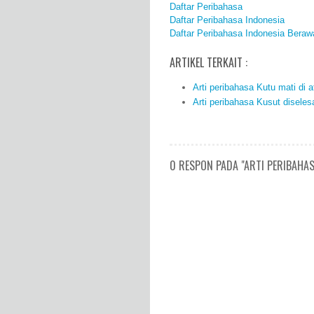
Daftar Peribahasa
Daftar Peribahasa Indonesia
Daftar Peribahasa Indonesia Beraw
ARTIKEL TERKAIT :
Arti peribahasa Kutu mati di a
Arti peribahasa Kusut diselesa
0 RESPON PADA "ARTI PERIBAHA