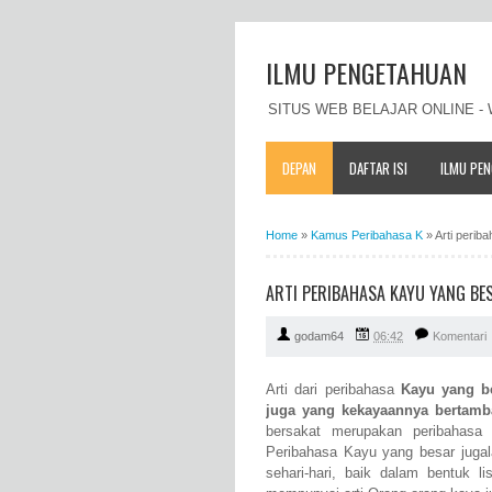
ILMU PENGETAHUAN
SITUS WEB BELAJAR ONLINE 
DEPAN
DAFTAR ISI
ILMU PE
Home
»
Kamus Peribahasa K
»
Arti perib
ARTI PERIBAHASA KAYU YANG BE
godam64
06:42
Komentari
Arti dari peribahasa
Kayu yang be
juga yang kekayaannya bertam
bersakat merupakan peribahasa
Peribahasa Kayu yang besar juga
sehari-hari, baik dalam bentuk 