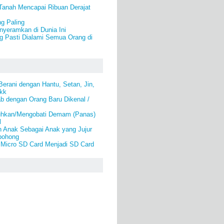
Tanah Mencapai Ribuan Derajat
g Paling
yeramkan di Dunia Ini
g Pasti Dialami Semua Orang di
Berani dengan Hantu, Setan, Jin,
kk
b dengan Orang Baru Dikenal /
hkan/Mengobati Demam (Panas)
l
n Anak Sebagai Anak yang Jujur
bohong
Micro SD Card Menjadi SD Card