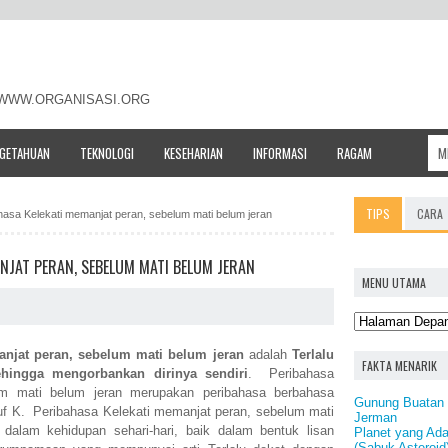
- WWW.ORGANISASI.ORG
NGETAHUAN
TEKNOLOGI
KESEHARIAN
INFORMASI
RAGAM
TIPS
CARA
ahasa Kelekati memanjat peran, sebelum mati belum jeran
NJAT PERAN, SEBELUM MATI BELUM JERAN
MENU UTAMA
anjat peran, sebelum mati belum jeran
adalah
Terlalu
FAKTA MENARIK
hingga mengorbankan dirinya sendiri
. Peribahasa
um mati belum jeran merupakan peribahasa berbahasa
Gunung Buatan 
uf K. Peribahasa Kelekati memanjat peran, sebelum mati
Jerman
dalam kehidupan sehari-hari, baik dalam bentuk lisan
Planet yang Ada
(Sabuk Asteroid