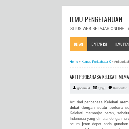
ILMU PENGETAHUAN
SITUS WEB BELAJAR ONLINE 
DEPAN
DAFTAR ISI
ILMU PE
Home
»
Kamus Peribahasa K
»
Arti perib
ARTI PERIBAHASA KELEKATI MEMA
godam64
11:40
Komentari
Arti dari peribahasa
Kelekati mem
dekat dengan suatu perkara se
Kelekati memanjat peran, sebel
Indonesia yang dimulai dengan hur
belum jeran dapat anda gunakan 