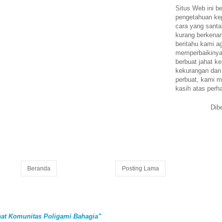
Situs Web ini be
pengetahuan k
cara yang santa
kurang berkena
beritahu kami a
memperbaikinya.
berbuat jahat ke
kekurangan dan
perbuat, kami m
kasih atas perh
Dib
Beranda
Posting Lama
at Komunitas Poligami Bahagia"