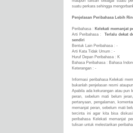
maupun tulisan sebagai suatu p
suatu perkara sehingga mengorbanka
Penjelasan Peribahasa Lebih Rinci
Peribahasa :
Kelekati memanjat p
Arti Peribahasa :
Terlalu dekat 
sendiri
Bentuk Lain Peribahasa : -
Arti Kata Tidak Umum : -
Huruf Depan Peribahasa : K
Bahasa Peribahasa : Bahasa Indon
Keterangan : -
Informasi peribahasa Kelekati mem
bukanlah penjelasan resmi ataupu
Apabila ada kekurangan atau pun 
peran, sebelum mati belum jera
pertanyaan, pengalaman, komentar
memanjat peran, sebelum mati belu
tercinta ini agar kita bisa dis
peribahasa Kelekati memanjat p
tulisan untuk melestarikan peribaha