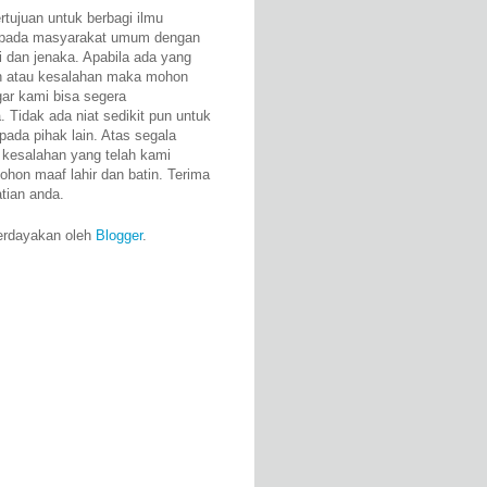
rtujuan untuk berbagi ilmu
epada masyarakat umum dengan
i dan jenaka. Apabila ada yang
n atau kesalahan maka mohon
gar kami bisa segera
 Tidak ada niat sedikit pun untuk
pada pihak lain. Atas segala
 kesalahan yang telah kami
ohon maaf lahir dan batin. Terima
atian anda.
erdayakan oleh
Blogger
.