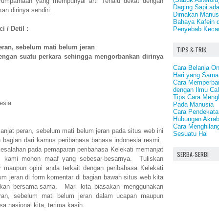
erumpamaan yang mempunyai arti Terlalu dekat dengan
Daging Sapi ad
n dirinya sendiri.
Dimakan Manus
Bahaya Kafein 
 / Detil :
Penyebab Keca
eran, sebelum mati belum jeran
TIPS & TRIK
dengan suatu perkara sehingga mengorbankan dirinya
Cara Belanja On
Hari yang Sama
Cara Memperbai
dengan Ilmu Ca
Tips Cara Meng
esia
Pada Manusia
Cara Pendekata
Hubungan Akrab
Cara Menghilang
anjat peran, sebelum mati belum jeran pada situs web ini
Sesuatu Hal
n bagian dari kamus peribahasa bahasa indonesia resmi.
kesalahan pada pemaparan peribahasa Kelekati memanjat
SERBA-SERBI
n, kami mohon maaf yang sebesar-besarnya. Tuliskan
 maupun opini anda terkait dengan peribahasa Kelekati
m jeran di form komentar di bagian bawah situs web kita
kusikan bersama-sama. Mari kita biasakan menggunakan
eran, sebelum mati belum jeran dalam ucapan maupun
sa nasional kita, terima kasih.