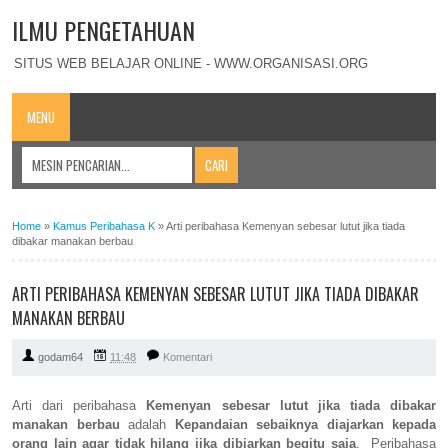
ILMU PENGETAHUAN
SITUS WEB BELAJAR ONLINE - WWW.ORGANISASI.ORG
MENU
Home
»
Kamus Peribahasa K
»
Arti peribahasa Kemenyan sebesar lutut jika tiada
dibakar manakan berbau
ARTI PERIBAHASA KEMENYAN SEBESAR LUTUT JIKA TIADA DIBAKAR
MANAKAN BERBAU
godam64
11:48
Komentari
Arti dari peribahasa
Kemenyan sebesar lutut jika tiada dibakar
manakan berbau
adalah
Kepandaian sebaiknya diajarkan kepada
orang lain agar tidak hilang jika dibiarkan begitu saja
. Peribahasa