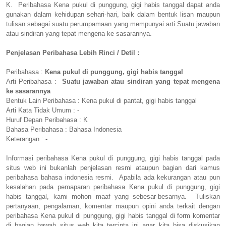
K. Peribahasa Kena pukul di punggung, gigi habis tanggal dapat anda
gunakan dalam kehidupan sehari-hari, baik dalam bentuk lisan maupun
tulisan sebagai suatu perumpamaan yang mempunyai arti Suatu jawaban
atau sindiran yang tepat mengena ke sasarannya.
Penjelasan Peribahasa Lebih Rinci / Detil :
Peribahasa :
Kena pukul di punggung, gigi habis tanggal
Arti Peribahasa :
Suatu jawaban atau sindiran yang tepat mengena
ke sasarannya
Bentuk Lain Peribahasa : Kena pukul di pantat, gigi habis tanggal
Arti Kata Tidak Umum : -
Huruf Depan Peribahasa : K
Bahasa Peribahasa : Bahasa Indonesia
Keterangan : -
Informasi peribahasa Kena pukul di punggung, gigi habis tanggal pada
situs web ini bukanlah penjelasan resmi ataupun bagian dari kamus
peribahasa bahasa indonesia resmi. Apabila ada kekurangan atau pun
kesalahan pada pemaparan peribahasa Kena pukul di punggung, gigi
habis tanggal, kami mohon maaf yang sebesar-besarnya. Tuliskan
pertanyaan, pengalaman, komentar maupun opini anda terkait dengan
peribahasa Kena pukul di punggung, gigi habis tanggal di form komentar
di bagian bawah situs web kita tercinta ini agar kita bisa diskusikan