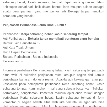
sebarang hebat, kasih sebarang tempat dapat anda gunakan dalam
kehidupan sehari-hari, baik dalam bentuk lisan maupun tulisan sebagai
suatu perumpamaan yang mempunyai arti Bekerja tanpa mengikuti
peraturan yang berlaku.
Penjelasan Peribahasa Lebih Rinci / Detil :
Peribahasa :
Kerja sebarang hebat, kasih sebarang tempat
Arti Peribahasa :
Bekerja tanpa mengikuti peraturan yang berlaku
Bentuk Lain Peribahasa : -
Arti Kata Tidak Umum : -
Huruf Depan Peribahasa : K
Bahasa Peribahasa : Bahasa Indonesia
Keterangan : -
Informasi peribahasa Kerja sebarang hebat, kasih sebarang tempat pada
situs web ini bukanlah penjelasan resmi ataupun bagian dari kamus
peribahasa bahasa indonesia resmi. Apabila ada kekurangan atau pun
kesalahan pada pemaparan peribahasa Kerja sebarang hebat, kasih
sebarang tempat, kami mohon maaf yang sebesar-besarnya. Tuliskan
pertanyaan, pengalaman, komentar maupun opini anda terkait dengan
peribahasa Kerja sebarang hebat, kasih sebarang tempat di form
komentar di bagian bawah situs web kita tercinta ini agar kita bisa
diskusikan bersama-sama. Mari kita biasakan menggunakan peribahasa