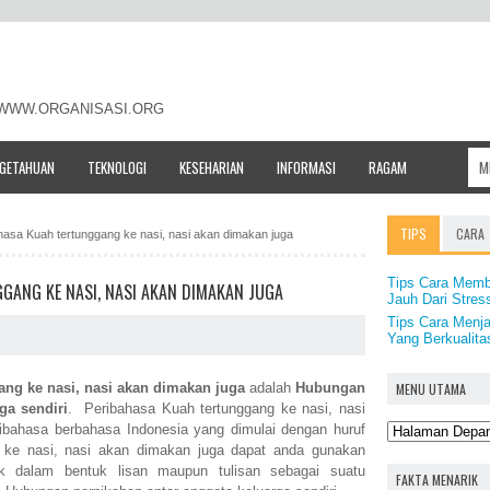
- WWW.ORGANISASI.ORG
NGETAHUAN
TEKNOLOGI
KESEHARIAN
INFORMASI
RAGAM
TIPS
CARA
ahasa Kuah tertunggang ke nasi, nasi akan dimakan juga
Tips Cara Membu
GANG KE NASI, NASI AKAN DIMAKAN JUGA
Jauh Dari Stres
Tips Cara Menj
Yang Berkualita
MENU UTAMA
ang ke nasi, nasi akan dimakan juga
adalah
Hubungan
ga sendiri
. Peribahasa Kuah tertunggang ke nasi, nasi
bahasa berbahasa Indonesia yang dimulai dengan huruf
 ke nasi, nasi akan dimakan juga dapat anda gunakan
aik dalam bentuk lisan maupun tulisan sebagai suatu
FAKTA MENARIK