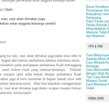
ubungan pernikahan antar anggota keluarga sendiri.
Besar Kenaikan
 / Detil :
Pemanasan Glob
Banyaknya Juml
Seseorang
 nasi, nasi akan dimakan juga
Pasir Pantai ya
ahan antar anggota keluarga sendiri
Terlalu Banyak 
Menyebabkan St
Manusia Tidak 
dan Matahari
esia
TIPS & TRIK
Cara Menyimpan
gang ke nasi, nasi akan dimakan juga pada situs web ini
Sepeda Motor (
n bagian dari kamus peribahasa bahasa indonesia resmi.
Cara Menjadi A
kesalahan pada pemaparan peribahasa Kuah tertunggang
Keluarga
Cara Mencerahk
a, kami mohon maaf yang sebesar-besarnya. Tuliskan
dengan Obat Al
ar maupun opini anda terkait dengan peribahasa Kuah
Tips Cara Meni
imakan juga di form komentar di bagian bawah situs web
Maupun Susah
diskusikan bersama-sama. Mari kita biasakan menggunakan
Cara Membuat 
Cepat
si, nasi akan dimakan juga dalam ucapan maupun tulisan
nal kita, terima kasih.
SERBA-SERBI