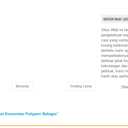
MOHON MAAF LAH
Situs Web ini be
pengetahuan k
cara yang santa
kurang berkena
beritahu kami a
memperbaikinya.
berbuat jahat ke
kekurangan dan
perbuat, kami m
kasih atas perh
Beranda
Posting Lama
Dib
at Komunitas Poligami Bahagia"