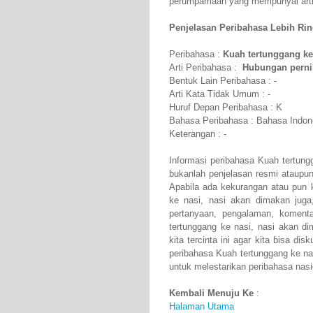
perumpamaan yang mempunyai arti H
Penjelasan Peribahasa Lebih Rinci
Peribahasa :
Kuah tertunggang ke
Arti Peribahasa :
Hubungan pernik
Bentuk Lain Peribahasa : -
Arti Kata Tidak Umum : -
Huruf Depan Peribahasa : K
Bahasa Peribahasa : Bahasa Indon
Keterangan : -
Informasi peribahasa Kuah tertung
bukanlah penjelasan resmi ataupu
Apabila ada kekurangan atau pun 
ke nasi, nasi akan dimakan jug
pertanyaan, pengalaman, koment
tertunggang ke nasi, nasi akan d
kita tercinta ini agar kita bisa 
peribahasa Kuah tertunggang ke na
untuk melestarikan peribahasa nasio
Kembali Menuju Ke
:
Halaman Utama