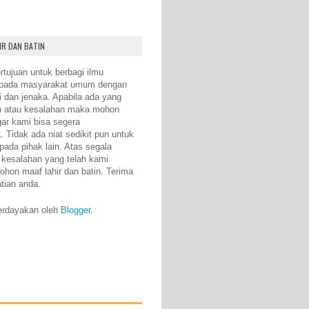
IR DAN BATIN
rtujuan untuk berbagi ilmu
epada masyarakat umum dengan
i dan jenaka. Apabila ada yang
n atau kesalahan maka mohon
gar kami bisa segera
 Tidak ada niat sedikit pun untuk
pada pihak lain. Atas segala
 kesalahan yang telah kami
ohon maaf lahir dan batin. Terima
atian anda.
erdayakan oleh
Blogger
.