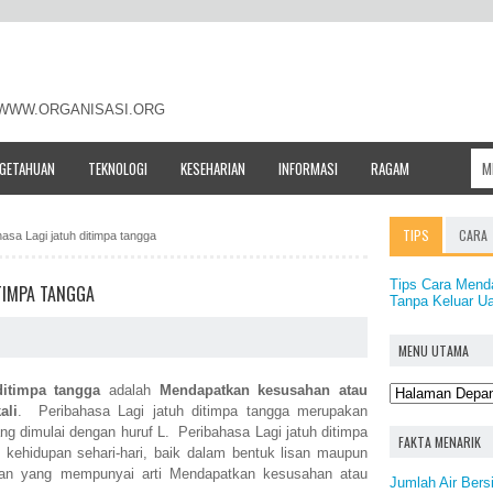
- WWW.ORGANISASI.ORG
NGETAHUAN
TEKNOLOGI
KESEHARIAN
INFORMASI
RAGAM
TIPS
CARA
hasa Lagi jatuh ditimpa tangga
Tips Cara Mend
ITIMPA TANGGA
Tanpa Keluar U
MENU UTAMA
ditimpa tangga
adalah
Mendapatkan kesusahan atau
ali
. Peribahasa Lagi jatuh ditimpa tangga merupakan
ng dimulai dengan huruf L. Peribahasa Lagi jatuh ditimpa
FAKTA MENARIK
kehidupan sehari-hari, baik dalam bentuk lisan maupun
aan yang mempunyai arti Mendapatkan kesusahan atau
Jumlah Air Bersi