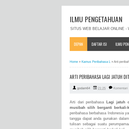
ILMU PENGETAHUAN
SITUS WEB BELAJAR ONLINE 
DEPAN
DAFTAR ISI
ILMU PE
Home
»
Kamus Peribahasa L
»
Arti periba
ARTI PERIBAHASA LAGI JATUH D
godam64
21:25
Komentari
Arti dari peribahasa
Lagi jatuh 
musibah silih berganti berkali-k
peribahasa berbahasa Indonesia ya
tangga dapat anda gunakan dalam 
tulisan sebagai suatu perumpam