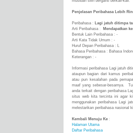
musibah silih berganti berkali-kali.
Penjelasan Peribahasa Lebih Rinci
Peribahasa :
Lagi jatuh ditimpa t
Arti Peribahasa :
Mendapatkan kes
Bentuk Lain Peribahasa : -
Arti Kata Tidak Umum : -
Huruf Depan Peribahasa : L
Bahasa Peribahasa : Bahasa Indon
Keterangan : -
Informasi peribahasa Lagi jatuh di
ataupun bagian dari kamus perib
atau pun kesalahan pada pemapar
maaf yang sebesar-besarnya. Tul
anda terkait dengan peribahasa La
situs web kita tercinta ini agar
menggunakan peribahasa Lagi jat
melestarikan peribahasa nasional ki
Kembali Menuju Ke
:
Halaman Utama
Daftar Peribahasa