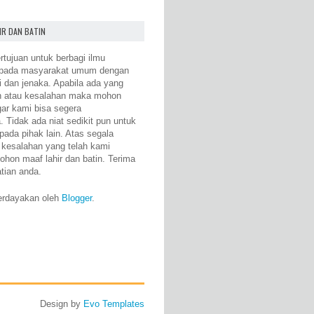
IR DAN BATIN
rtujuan untuk berbagi ilmu
epada masyarakat umum dengan
i dan jenaka. Apabila ada yang
n atau kesalahan maka mohon
gar kami bisa segera
 Tidak ada niat sedikit pun untuk
pada pihak lain. Atas segala
 kesalahan yang telah kami
ohon maaf lahir dan batin. Terima
atian anda.
erdayakan oleh
Blogger
.
Design by
Evo Templates