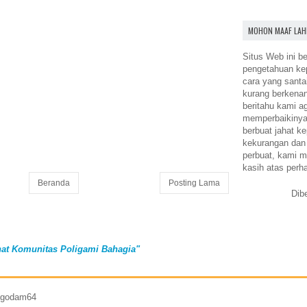
MOHON MAAF LAH
Situs Web ini be
pengetahuan k
cara yang santa
kurang berkena
beritahu kami a
memperbaikinya.
berbuat jahat ke
kekurangan dan
perbuat, kami m
kasih atas perh
Beranda
Posting Lama
Dib
at Komunitas Poligami Bahagia"
7 godam64