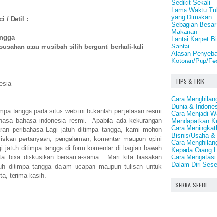
Sedikit Sekali
Lama Waktu Tu
yang Dimakan
 / Detil :
Sebagian Besar
Makanan
angga
Lantai Karpet B
Santai
usahan atau musibah silih berganti berkali-kali
Alasan Penyeba
Kotoran/Pup/Fes
TIPS & TRIK
esia
Cara Menghilan
Dunia & Indones
timpa tangga pada situs web ini bukanlah penjelasan resmi
Cara Menjadi Wa
ahasa bahasa indonesia resmi. Apabila ada kekurangan
Mendapatkan Ke
Cara Meningkat
an peribahasa Lagi jatuh ditimpa tangga, kami mohon
Bisnis/Usaha & 
iskan pertanyaan, pengalaman, komentar maupun opini
Cara Menghilan
gi jatuh ditimpa tangga di form komentar di bagian bawah
Kepada Orang L
Cara Mengatasi
 kita bisa diskusikan bersama-sama. Mari kita biasakan
Dalam Diri Ses
uh ditimpa tangga dalam ucapan maupun tulisan untuk
ta, terima kasih.
SERBA-SERBI