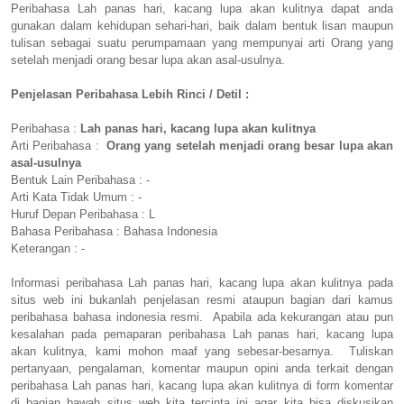
Peribahasa Lah panas hari, kacang lupa akan kulitnya dapat anda
gunakan dalam kehidupan sehari-hari, baik dalam bentuk lisan maupun
tulisan sebagai suatu perumpamaan yang mempunyai arti Orang yang
setelah menjadi orang besar lupa akan asal-usulnya.
Penjelasan Peribahasa Lebih Rinci / Detil :
Peribahasa :
Lah panas hari, kacang lupa akan kulitnya
Arti Peribahasa :
Orang yang setelah menjadi orang besar lupa akan
asal-usulnya
Bentuk Lain Peribahasa : -
Arti Kata Tidak Umum : -
Huruf Depan Peribahasa : L
Bahasa Peribahasa : Bahasa Indonesia
Keterangan : -
Informasi peribahasa Lah panas hari, kacang lupa akan kulitnya pada
situs web ini bukanlah penjelasan resmi ataupun bagian dari kamus
peribahasa bahasa indonesia resmi. Apabila ada kekurangan atau pun
kesalahan pada pemaparan peribahasa Lah panas hari, kacang lupa
akan kulitnya, kami mohon maaf yang sebesar-besarnya. Tuliskan
pertanyaan, pengalaman, komentar maupun opini anda terkait dengan
peribahasa Lah panas hari, kacang lupa akan kulitnya di form komentar
di bagian bawah situs web kita tercinta ini agar kita bisa diskusikan