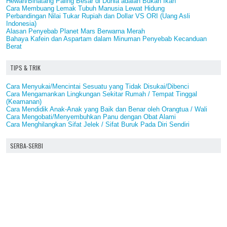
Hewan/Binatang Paling Besar di Dunia adalah Bukan Ikan
Cara Membuang Lemak Tubuh Manusia Lewat Hidung
Perbandingan Nilai Tukar Rupiah dan Dollar VS ORI (Uang Asli
Indonesia)
Alasan Penyebab Planet Mars Berwarna Merah
Bahaya Kafein dan Aspartam dalam Minuman Penyebab Kecanduan
Berat
TIPS & TRIK
Cara Menyukai/Mencintai Sesuatu yang Tidak Disukai/Dibenci
Cara Mengamankan Lingkungan Sekitar Rumah / Tempat Tinggal
(Keamanan)
Cara Mendidik Anak-Anak yang Baik dan Benar oleh Orangtua / Wali
Cara Mengobati/Menyembuhkan Panu dengan Obat Alami
Cara Menghilangkan Sifat Jelek / Sifat Buruk Pada Diri Sendiri
SERBA-SERBI