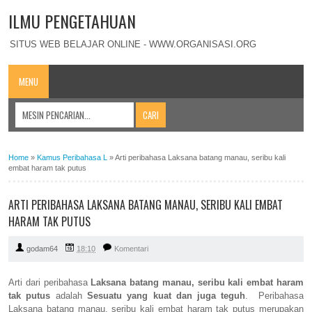
ILMU PENGETAHUAN
SITUS WEB BELAJAR ONLINE - WWW.ORGANISASI.ORG
MENU
Home
»
Kamus Peribahasa L
»
Arti peribahasa Laksana batang manau, seribu kali
embat haram tak putus
ARTI PERIBAHASA LAKSANA BATANG MANAU, SERIBU KALI EMBAT
HARAM TAK PUTUS
godam64
18:10
Komentari
Arti dari peribahasa
Laksana batang manau, seribu kali embat haram
tak putus
adalah
Sesuatu yang kuat dan juga teguh
. Peribahasa
Laksana batang manau, seribu kali embat haram tak putus merupakan