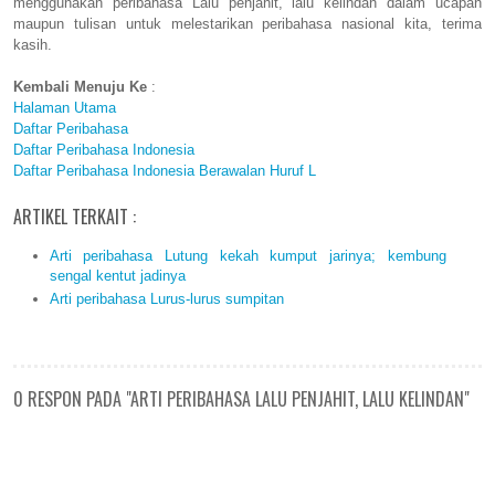
menggunakan peribahasa Lalu penjahit, lalu kelindan dalam ucapan
maupun tulisan untuk melestarikan peribahasa nasional kita, terima
kasih.
Kembali Menuju Ke
:
Halaman Utama
Daftar Peribahasa
Daftar Peribahasa Indonesia
Daftar Peribahasa Indonesia Berawalan Huruf L
ARTIKEL TERKAIT :
Arti peribahasa Lutung kekah kumput jarinya; kembung
sengal kentut jadinya
Arti peribahasa Lurus-lurus sumpitan
0 RESPON PADA "ARTI PERIBAHASA LALU PENJAHIT, LALU KELINDAN"