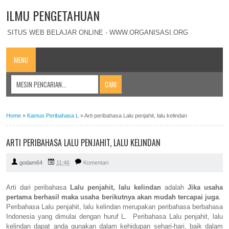
ILMU PENGETAHUAN
SITUS WEB BELAJAR ONLINE - WWW.ORGANISASI.ORG
MENU
Home
»
Kamus Peribahasa L
»
Arti peribahasa Lalu penjahit, lalu kelindan
ARTI PERIBAHASA LALU PENJAHIT, LALU KELINDAN
godam64
11:46
Komentari
Arti dari peribahasa
Lalu penjahit, lalu kelindan
adalah
Jika usaha
pertama berhasil maka usaha berikutnya akan mudah tercapai juga
.
Peribahasa Lalu penjahit, lalu kelindan merupakan peribahasa berbahasa
Indonesia yang dimulai dengan huruf L. Peribahasa Lalu penjahit, lalu
kelindan dapat anda gunakan dalam kehidupan sehari-hari, baik dalam