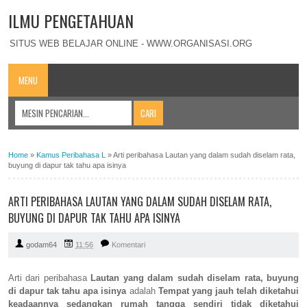
ILMU PENGETAHUAN
SITUS WEB BELAJAR ONLINE - WWW.ORGANISASI.ORG
MENU
Home
»
Kamus Peribahasa L
»
Arti peribahasa Lautan yang dalam sudah diselam rata,
buyung di dapur tak tahu apa isinya
ARTI PERIBAHASA LAUTAN YANG DALAM SUDAH DISELAM RATA,
BUYUNG DI DAPUR TAK TAHU APA ISINYA
godam64
11:56
Komentari
Arti dari peribahasa
Lautan yang dalam sudah diselam rata, buyung
di dapur tak tahu apa isinya
adalah
Tempat yang jauh telah diketahui
keadaannya sedangkan rumah tangga sendiri tidak diketahui