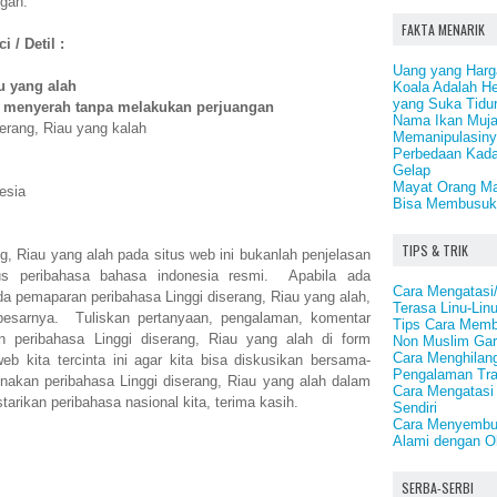
gan.
FAKTA MENARIK
 / Detil :
Uang yang Harga
u yang alah
Koala Adalah H
yang Suka Tidu
 menyerah tanpa melakukan perjuangan
Nama Ikan Muja
serang, Riau yang kalah
Memanipulasin
Perbedaan Kadar
Gelap
Mayat Orang Ma
esia
Bisa Membusuk
TIPS & TRIK
ng, Riau yang alah pada situs web ini bukanlah penjelasan
us peribahasa bahasa indonesia resmi. Apabila ada
Cara Mengatasi
a pemaparan peribahasa Linggi diserang, Riau yang alah,
Terasa Linu-Lin
esarnya. Tuliskan pertanyaan, pengalaman, komentar
Tips Cara Memb
n peribahasa Linggi diserang, Riau yang alah di form
Non Muslim Gar
Cara Menghilan
b kita tercinta ini agar kita bisa diskusikan bersama-
Pengalaman Tr
akan peribahasa Linggi diserang, Riau yang alah dalam
Cara Mengatasi
arikan peribahasa nasional kita, terima kasih.
Sendiri
Cara Menyembuh
Alami dengan O
SERBA-SERBI