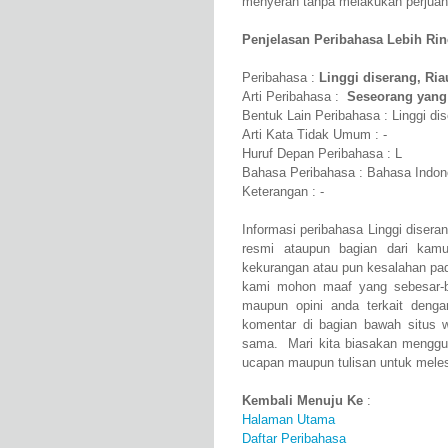
menyerah tanpa melakukan perjuan
Penjelasan Peribahasa Lebih Rinci
Peribahasa :
Linggi diserang, Ria
Arti Peribahasa :
Seseorang yang
Bentuk Lain Peribahasa : Linggi di
Arti Kata Tidak Umum : -
Huruf Depan Peribahasa : L
Bahasa Peribahasa : Bahasa Indon
Keterangan : -
Informasi peribahasa Linggi disera
resmi ataupun bagian dari kam
kekurangan atau pun kesalahan pad
kami mohon maaf yang sebesar-b
maupun opini anda terkait denga
komentar di bagian bawah situs we
sama. Mari kita biasakan menggun
ucapan maupun tulisan untuk melest
Kembali Menuju Ke
:
Halaman Utama
Daftar Peribahasa