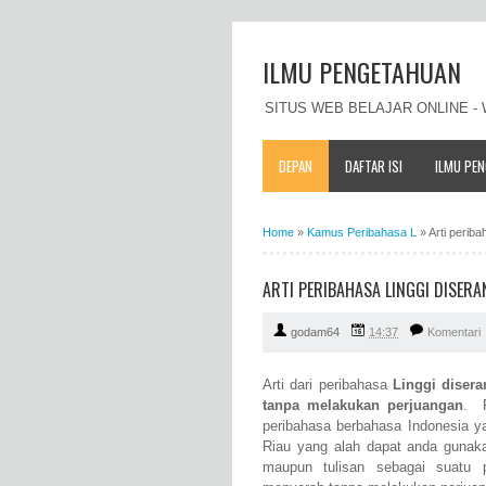
ILMU PENGETAHUAN
SITUS WEB BELAJAR ONLINE 
DEPAN
DAFTAR ISI
ILMU PE
Home
»
Kamus Peribahasa L
»
Arti perib
ARTI PERIBAHASA LINGGI DISERA
godam64
14:37
Komentari
Arti dari peribahasa
Linggi disera
tanpa melakukan perjuangan
. P
peribahasa berbahasa Indonesia ya
Riau yang alah dapat anda gunaka
maupun tulisan sebagai suatu