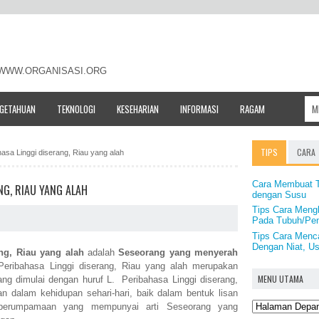
- WWW.ORGANISASI.ORG
NGETAHUAN
TEKNOLOGI
KESEHARIAN
INFORMASI
RAGAM
TIPS
CARA
ahasa Linggi diserang, Riau yang alah
Cara Membuat T
NG, RIAU YANG ALAH
dengan Susu
Tips Cara Mengh
Pada Tubuh/Pen
Tips Cara Menc
Dengan Niat, U
ng, Riau yang alah
adalah
Seseorang yang menyerah
eribahasa Linggi diserang, Riau yang alah merupakan
MENU UTAMA
ng dimulai dengan huruf L. Peribahasa Linggi diserang,
n dalam kehidupan sehari-hari, baik dalam bentuk lisan
 perumpamaan yang mempunyai arti Seseorang yang