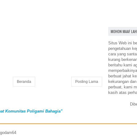
MOHON MAAF LAH
Situs Web ini be
pengetahuan k
cara yang santa
kurang berkena
beritahu kami a
memperbaikinya.
berbuat jahat ke
kekurangan dan
Beranda
Posting Lama
perbuat, kami m
kasih atas perh
Dib
at Komunitas Poligami Bahagia"
7 godam64