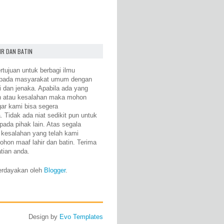
IR DAN BATIN
rtujuan untuk berbagi ilmu
epada masyarakat umum dengan
i dan jenaka. Apabila ada yang
n atau kesalahan maka mohon
gar kami bisa segera
 Tidak ada niat sedikit pun untuk
pada pihak lain. Atas segala
 kesalahan yang telah kami
ohon maaf lahir dan batin. Terima
atian anda.
erdayakan oleh
Blogger
.
Design by
Evo Templates