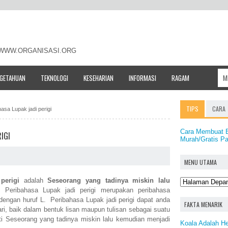
- WWW.ORGANISASI.ORG
NGETAHUAN
TEKNOLOGI
KESEHARIAN
INFORMASI
RAGAM
TIPS
CARA
hasa Lupak jadi perigi
Cara Membuat B
IGI
Murah/Gratis Pa
MENU UTAMA
perigi
adalah
Seseorang yang tadinya miskin lalu
 Peribahasa Lupak jadi perigi merupakan peribahasa
dengan huruf L. Peribahasa Lupak jadi perigi dapat anda
FAKTA MENARIK
ri, baik dalam bentuk lisan maupun tulisan sebagai suatu
 Seseorang yang tadinya miskin lalu kemudian menjadi
Koala Adalah H