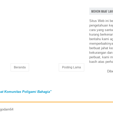
MOHON MAAF LAH
Situs Web ini be
pengetahuan k
cara yang santa
kurang berkena
beritahu kami a
memperbaikinya.
berbuat jahat ke
kekurangan dan
perbuat, kami m
kasih atas perh
Beranda
Posting Lama
Dib
at Komunitas Poligami Bahagia"
7 godam64