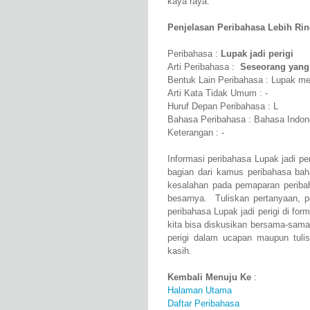
kaya raya.
Penjelasan Peribahasa Lebih Rinci
Peribahasa :
Lupak jadi perigi
Arti Peribahasa :
Seseorang yang 
Bentuk Lain Peribahasa : Lupak men
Arti Kata Tidak Umum : -
Huruf Depan Peribahasa : L
Bahasa Peribahasa : Bahasa Indon
Keterangan : -
Informasi peribahasa Lupak jadi pe
bagian dari kamus peribahasa bah
kesalahan pada pemaparan peribah
besarnya. Tuliskan pertanyaan, p
peribahasa Lupak jadi perigi di for
kita bisa diskusikan bersama-sama
perigi dalam ucapan maupun tulis
kasih.
Kembali Menuju Ke
:
Halaman Utama
Daftar Peribahasa