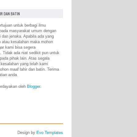
IR DAN BATIN
rtujuan untuk berbagi ilmu
epada masyarakat umum dengan
i dan jenaka. Apabila ada yang
n atau kesalahan maka mohon
gar kami bisa segera
 Tidak ada niat sedikit pun untuk
pada pihak lain. Atas segala
 kesalahan yang telah kami
ohon maaf lahir dan batin. Terima
atian anda.
erdayakan oleh
Blogger
.
Design by
Evo Templates