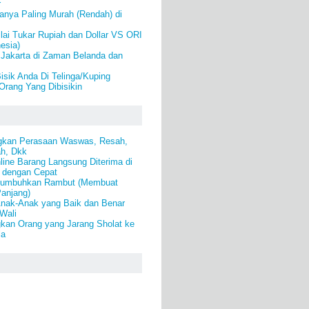
r
anya Paling Murah (Rendah) di
lai Tukar Rupiah dan Dollar VS ORI
esia)
Jakarta di Zaman Belanda dan
Bisik Anda Di Telinga/Kuping
rang Yang Dibisikin
gkan Perasaan Waswas, Resah,
ah, Dkk
line Barang Langsung Diterima di
 dengan Cepat
numbuhkan Rambut (Membuat
anjang)
Anak-Anak yang Baik dan Benar
 Wali
kan Orang yang Jarang Sholat ke
la