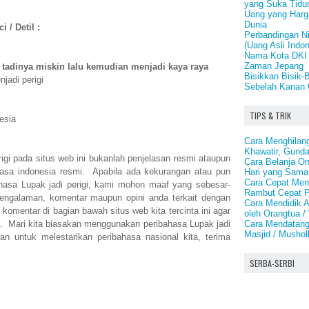
yang Suka Tidu
Uang yang Harg
Dunia
 / Detil :
Perbandingan Ni
(Uang Asli Indon
Nama Kota DKI 
Zaman Jepang
tadinya miskin lalu kemudian menjadi kaya raya
Bisikkan Bisik-
jadi perigi
Sebelah Kanan O
TIPS & TRIK
esia
Cara Menghilan
Khawatir, Gund
rigi pada situs web ini bukanlah penjelasan resmi ataupun
Cara Belanja On
asa indonesia resmi. Apabila ada kekurangan atau pun
Hari yang Sama
Cara Cepat Me
asa Lupak jadi perigi, kami mohon maaf yang sebesar-
Rambut Cepat P
engalaman, komentar maupun opini anda terkait dengan
Cara Mendidik 
m komentar di bagian bawah situs web kita tercinta ini agar
oleh Orangtua /
Cara Mendatang
. Mari kita biasakan menggunakan peribahasa Lupak jadi
Masjid / Mushol
an untuk melestarikan peribahasa nasional kita, terima
SERBA-SERBI