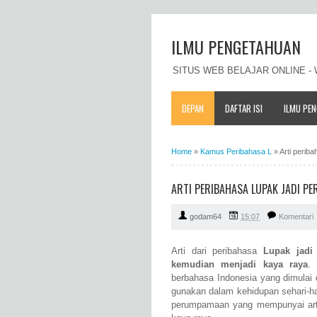
ILMU PENGETAHUAN
SITUS WEB BELAJAR ONLINE 
DEPAN
DAFTAR ISI
ILMU PE
Home
»
Kamus Peribahasa L
»
Arti periba
ARTI PERIBAHASA LUPAK JADI PER
godam64
15:07
Komentari
Arti dari peribahasa
Lupak jadi 
kemudian menjadi kaya raya
.
berbahasa Indonesia yang dimulai 
gunakan dalam kehidupan sehari-ha
perumpamaan yang mempunyai arti