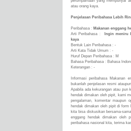
perumpamaan yang mempunyai arti 
atau orang kaya.
Penjelasan Peribahasa Lebih Rinci
Peribahasa :
Makanan enggang he
Arti Peribahasa :
Ingin meniru 
kaya
Bentuk Lain Peribahasa : -
Arti Kata Tidak Umum : -
Huruf Depan Peribahasa : M
Bahasa Peribahasa : Bahasa Indon
Keterangan : -
Informasi peribahasa Makanan e
bukanlah penjelasan resmi ataupu
Apabila ada kekurangan atau pun
hendak dimakan oleh pipit, kami 
pengalaman, komentar maupun op
hendak dimakan oleh pipit di form 
kita bisa diskusikan bersama-sam
enggang hendak dimakan oleh pi
peribahasa nasional kita, terima kas