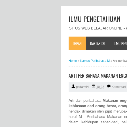
ILMU PENGETAHUAN
SITUS WEB BELAJAR ONLINE 
DEPAN
DAFTAR ISI
ILMU PE
Home
»
Kamus Peribahasa M
»
Arti peri
ARTI PERIBAHASA MAKANAN ENG
godam64
10:22
Komentari
Arti dari peribahasa
Makanan engg
kebiasaan dari orang besar, oran
hendak dimakan oleh pipit merupa
huruf M. Peribahasa Makanan en
dalam kehidupan sehari-hari, b