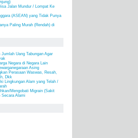
njung)
Bisa Jalan Mundur / Lompat Ke
nggara (ASEAN) yang Tidak Punya
anya Paling Murah (Rendah) di
 Jumlah Uang Tabungan Agar
yak
rga Negara di Negara Lain
warganegaraan Asing
gkan Perasaan Waswas, Resah,
ah, Dkk
ki Lingkungan Alam yang Telah /
arah
kan/Mengobati Migrain (Sakit
) Secara Alami