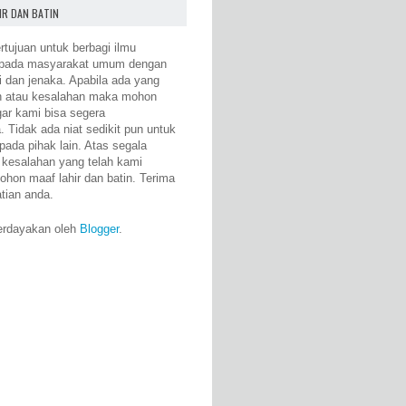
IR DAN BATIN
rtujuan untuk berbagi ilmu
epada masyarakat umum dengan
i dan jenaka. Apabila ada yang
n atau kesalahan maka mohon
gar kami bisa segera
 Tidak ada niat sedikit pun untuk
pada pihak lain. Atas segala
 kesalahan yang telah kami
ohon maaf lahir dan batin. Terima
atian anda.
erdayakan oleh
Blogger
.