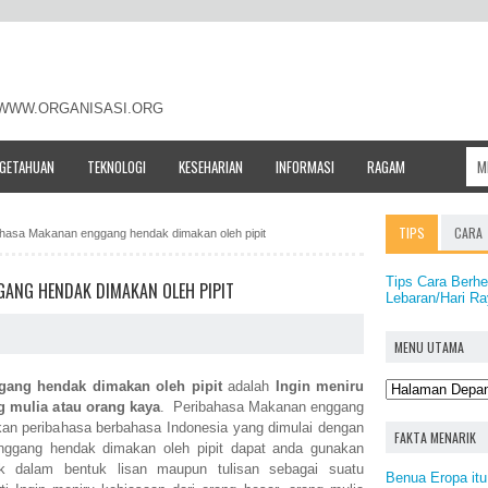
- WWW.ORGANISASI.ORG
NGETAHUAN
TEKNOLOGI
KESEHARIAN
INFORMASI
RAGAM
TIPS
CARA
bahasa Makanan enggang hendak dimakan oleh pipit
Tips Cara Berh
GANG HENDAK DIMAKAN OLEH PIPIT
Lebaran/Hari Ray
MENU UTAMA
ang hendak dimakan oleh pipit
adalah
Ingin meniru
g mulia atau orang kaya
. Peribahasa Makanan enggang
kan peribahasa berbahasa Indonesia yang dimulai dengan
FAKTA MENARIK
ggang hendak dimakan oleh pipit dapat anda gunakan
aik dalam bentuk lisan maupun tulisan sebagai suatu
Benua Eropa itu