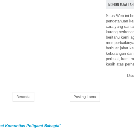
MOHON MAAF LAH
Situs Web ini be
pengetahuan k
cara yang santa
kurang berkena
beritahu kami a
memperbaikinya.
berbuat jahat ke
kekurangan dan
perbuat, kami m
kasih atas perh
Dib
Beranda
Posting Lama
at Komunitas Poligami Bahagia"