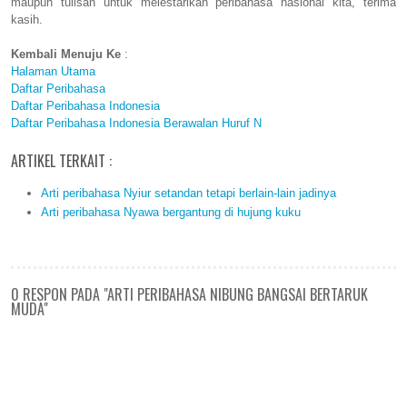
maupun tulisan untuk melestarikan peribahasa nasional kita, terima
kasih.
Kembali Menuju Ke
:
Halaman Utama
Daftar Peribahasa
Daftar Peribahasa Indonesia
Daftar Peribahasa Indonesia Berawalan Huruf N
ARTIKEL TERKAIT :
Arti peribahasa Nyiur setandan tetapi berlain-lain jadinya
Arti peribahasa Nyawa bergantung di hujung kuku
0 RESPON PADA "ARTI PERIBAHASA NIBUNG BANGSAI BERTARUK
MUDA"