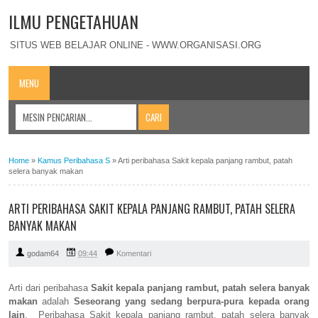
ILMU PENGETAHUAN
SITUS WEB BELAJAR ONLINE - WWW.ORGANISASI.ORG
MENU
Home
»
Kamus Peribahasa S
»
Arti peribahasa Sakit kepala panjang rambut, patah
selera banyak makan
ARTI PERIBAHASA SAKIT KEPALA PANJANG RAMBUT, PATAH SELERA
BANYAK MAKAN
godam64
09:44
Komentari
Arti dari peribahasa
Sakit kepala panjang rambut, patah selera banyak
makan
adalah
Seseorang yang sedang berpura-pura kepada orang
lain
. Peribahasa Sakit kepala panjang rambut, patah selera banyak