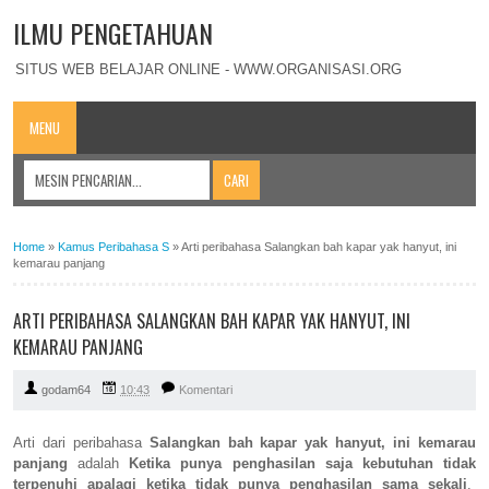
ILMU PENGETAHUAN
SITUS WEB BELAJAR ONLINE - WWW.ORGANISASI.ORG
MENU
Home
»
Kamus Peribahasa S
»
Arti peribahasa Salangkan bah kapar yak hanyut, ini
kemarau panjang
ARTI PERIBAHASA SALANGKAN BAH KAPAR YAK HANYUT, INI
KEMARAU PANJANG
godam64
10:43
Komentari
Arti dari peribahasa
Salangkan bah kapar yak hanyut, ini kemarau
panjang
adalah
Ketika punya penghasilan saja kebutuhan tidak
terpenuhi apalagi ketika tidak punya penghasilan sama sekali
.