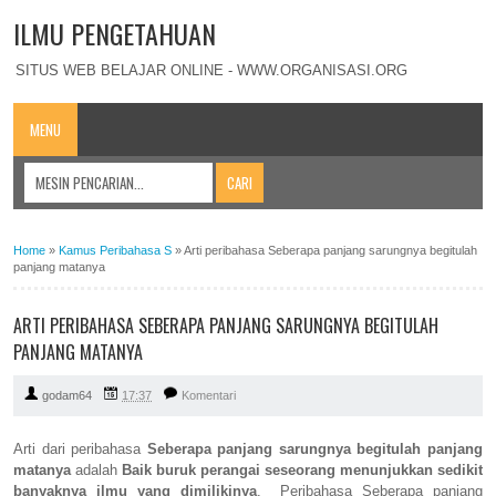
ILMU PENGETAHUAN
SITUS WEB BELAJAR ONLINE - WWW.ORGANISASI.ORG
MENU
Home
»
Kamus Peribahasa S
»
Arti peribahasa Seberapa panjang sarungnya begitulah
panjang matanya
ARTI PERIBAHASA SEBERAPA PANJANG SARUNGNYA BEGITULAH
PANJANG MATANYA
godam64
17:37
Komentari
Arti dari peribahasa
Seberapa panjang sarungnya begitulah panjang
matanya
adalah
Baik buruk perangai seseorang menunjukkan sedikit
banyaknya ilmu yang dimilikinya
. Peribahasa Seberapa panjang