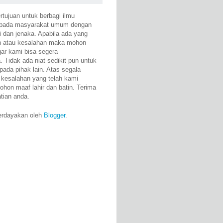
rtujuan untuk berbagi ilmu
epada masyarakat umum dengan
i dan jenaka. Apabila ada yang
n atau kesalahan maka mohon
gar kami bisa segera
 Tidak ada niat sedikit pun untuk
pada pihak lain. Atas segala
 kesalahan yang telah kami
ohon maaf lahir dan batin. Terima
atian anda.
erdayakan oleh
Blogger
.