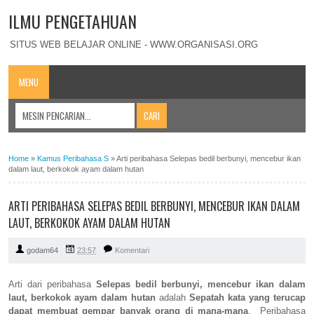
ILMU PENGETAHUAN
SITUS WEB BELAJAR ONLINE - WWW.ORGANISASI.ORG
MENU
Home
»
Kamus Peribahasa S
»
Arti peribahasa Selepas bedil berbunyi, mencebur ikan
dalam laut, berkokok ayam dalam hutan
ARTI PERIBAHASA SELEPAS BEDIL BERBUNYI, MENCEBUR IKAN DALAM
LAUT, BERKOKOK AYAM DALAM HUTAN
godam64
23:57
Komentari
Arti dari peribahasa
Selepas bedil berbunyi, mencebur ikan dalam
laut, berkokok ayam dalam hutan
adalah
Sepatah kata yang terucap
dapat membuat gempar banyak orang di mana-mana
. Peribahasa