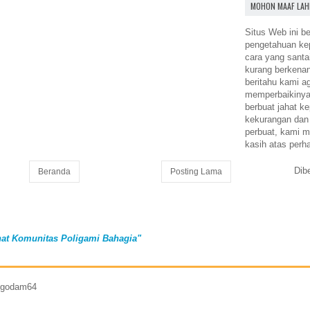
MOHON MAAF LAH
Situs Web ini be
pengetahuan k
cara yang santa
kurang berkena
beritahu kami a
memperbaikinya.
berbuat jahat ke
kekurangan dan
perbuat, kami m
kasih atas perh
Dib
Beranda
Posting Lama
at Komunitas Poligami Bahagia"
7 godam64