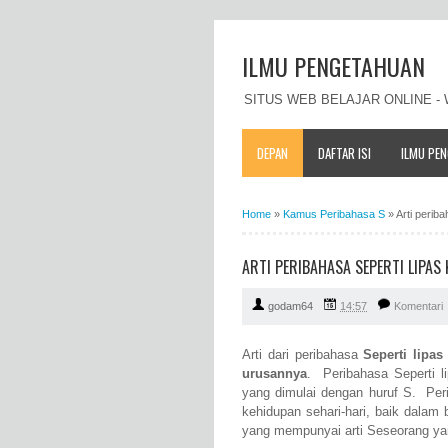
ILMU PENGETAHUAN
SITUS WEB BELAJAR ONLINE 
DEPAN
DAFTAR ISI
ILMU PE
Home
»
Kamus Peribahasa S
»
Arti perib
ARTI PERIBAHASA SEPERTI LIPA
godam64
14:57
Komentari
Arti dari peribahasa
Seperti lipa
urusannya
. Peribahasa Seperti 
yang dimulai dengan huruf S. Per
kehidupan sehari-hari, baik dalam
yang mempunyai arti Seseorang ya