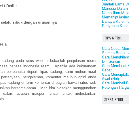
Jumlah Lama Wa
 / Detil :
Manusia Dalam 
Nama Ikan Muja
Memanipulasin
Bahaya Kafein 
 selalu sibuk dengan urusannya
Penyebab Keca
TIPS & TRIK
esia
Cara Cepat Men
Setelah Beraktiv
Cara Menghilang
as kudung pada situs web ini bukanlah penjelasan resmi
Diri Sendiri
Cara Membuat 
ahasa bahasa indonesia resmi. Apabila ada kekurangan
Cepat
an peribahasa Seperti lipas kudung, kami mohon maaf
Cara Menciptak
 pertanyaan, pengalaman, komentar maupun opini anda
Awal (Nol)
 lipas kudung di form komentar di bagian bawah situs web
Cara Membeli B
Potongan Harga
diskusikan bersama-sama. Mari kita biasakan menggunakan
ng dalam ucapan maupun tulisan untuk melestarikan
ih.
SERBA-SERBI