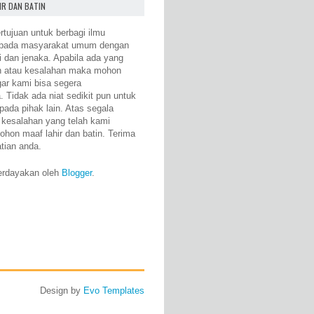
IR DAN BATIN
rtujuan untuk berbagi ilmu
epada masyarakat umum dengan
i dan jenaka. Apabila ada yang
n atau kesalahan maka mohon
gar kami bisa segera
 Tidak ada niat sedikit pun untuk
pada pihak lain. Atas segala
 kesalahan yang telah kami
ohon maaf lahir dan batin. Terima
atian anda.
erdayakan oleh
Blogger
.
Design by
Evo Templates