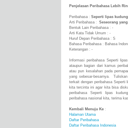
Penjelasan Peribahasa Lebih Rinci
Peribahasa :
Seperti lipas kudung
Arti Peribahasa :
Seseorang yang
Bentuk Lain Peribahasa : -
Arti Kata Tidak Umum : -
Huruf Depan Peribahasa : S
Bahasa Peribahasa : Bahasa Indon
Keterangan : -
Informasi peribahasa Seperti lip
ataupun bagian dari kamus perib
atau pun kesalahan pada pemapar
yang sebesar-besarnya. Tuliskan
terkait dengan peribahasa Seperti
kita tercinta ini agar kita bisa 
peribahasa Seperti lipas kudu
peribahasa nasional kita, terima kas
Kembali Menuju Ke
:
Halaman Utama
Daftar Peribahasa
Daftar Peribahasa Indonesia