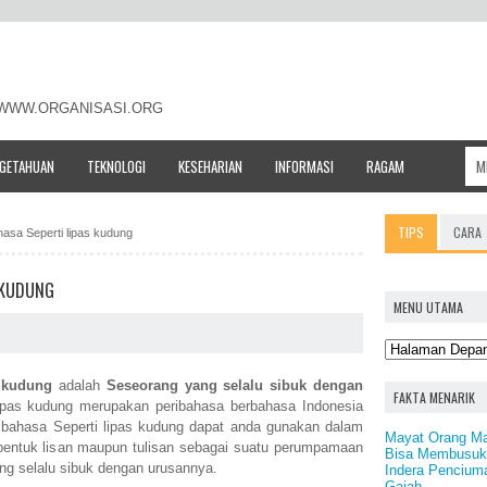
- WWW.ORGANISASI.ORG
NGETAHUAN
TEKNOLOGI
KESEHARIAN
INFORMASI
RAGAM
TIPS
CARA
ahasa Seperti lipas kudung
S KUDUNG
MENU UTAMA
s kudung
adalah
Seseorang yang selalu sibuk dengan
FAKTA MENARIK
lipas kudung merupakan peribahasa berbahasa Indonesia
ibahasa Seperti lipas kudung dapat anda gunakan dalam
Mayat Orang Ma
 bentuk lisan maupun tulisan sebagai suatu perumpamaan
Bisa Membusuk
ng selalu sibuk dengan urusannya.
Indera Pencium
Gajah