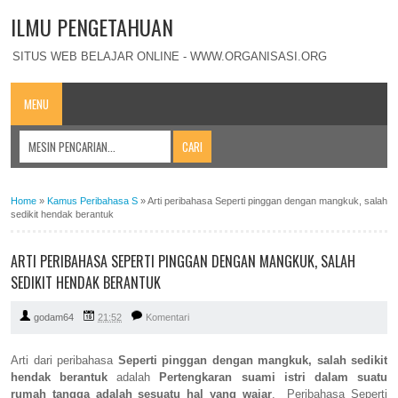
ILMU PENGETAHUAN
SITUS WEB BELAJAR ONLINE - WWW.ORGANISASI.ORG
MENU
Home
»
Kamus Peribahasa S
»
Arti peribahasa Seperti pinggan dengan mangkuk, salah
sedikit hendak berantuk
ARTI PERIBAHASA SEPERTI PINGGAN DENGAN MANGKUK, SALAH
SEDIKIT HENDAK BERANTUK
godam64
21:52
Komentari
Arti dari peribahasa
Seperti pinggan dengan mangkuk, salah sedikit
hendak berantuk
adalah
Pertengkaran suami istri dalam suatu
rumah tangga adalah sesuatu hal yang wajar
. Peribahasa Seperti