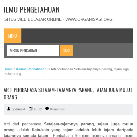
ILMU PENGETAHUAN
SITUS WEB BELAJAR ONLINE - WWW.ORGANISASI.ORG
MENU
Home
»
Kamus Peribahasa S
»
Arti peribahasa Setajam-tajamnya parang, tajam juga
mulut orang
ARTI PERIBAHASA SETAJAM-TAJAMNYA PARANG, TAJAM JUGA MULUT
ORANG
godam64
10:12
Komentari
Arti dari peribahasa
Setajam-tajamnya parang, tajam juga mulut
orang
adalah
Kata-kata yang tajam adalah lebih tajam daripada
tajamnya senjata tajam
. Peribahasa Setajam-tajamnya parang, tajam