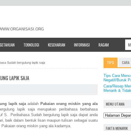
- WWW.ORGANISASI.ORG
NGETAHUAN
TEKNOLOGI
KESEHARIAN
INFORMASI
RAGAM
TIPS
CARA
ahasa Sudah bergulung lapik saja
Tips Cara Menc
UNG LAPIK SAJA
Negatif/Buruk 
Cara/Resep Mem
Menarik & Tid
MENU UTAMA
ung lapik saja
adalah
Pakaian orang miskin yang ala
rgulung lapik saja merupakan peribahasa berbahasa
uf S. Peribahasa Sudah bergulung lapik saja dapat anda
ri, baik dalam bentuk lisan maupun tulisan sebagai suatu
Pakaian orang miskin yang ala kadarnya.
FAKTA MENARIK