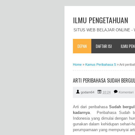
ILMU PENGETAHUAN
SITUS WEB BELAJAR ONLINE 
DEPAN
DAFTAR ISI
ILMU PE
Home
»
Kamus Peribahasa S
»
Arti perib
ARTI PERIBAHASA SUDAH BERGUL
godam64
10:24
Komentari
Arti dari peribahasa
Sudah bergul
kadarnya
. Peribahasa Sudah be
Indonesia yang dimulai dengan hur
gunakan dalam kehidupan sehari-ha
perumpamaan yang mempunyai arti 