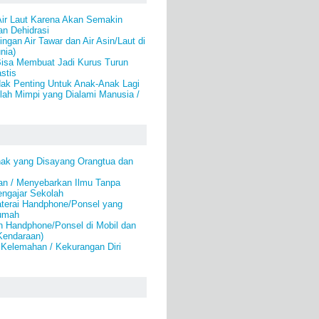
ir Laut Karena Akan Semakin
n Dehidrasi
ngan Air Tawar dan Air Asin/Laut di
nia)
Bisa Membuat Jadi Kurus Turun
stis
ak Penting Untuk Anak-Anak Lagi
ah Mimpi yang Dialami Manusia /
nak yang Disayang Orangtua dan
an / Menyebarkan Ilmu Tanpa
engajar Sekolah
aterai Handphone/Ponsel yang
Rumah
 Handphone/Ponsel di Mobil dan
Kendaraan)
 Kelemahan / Kekurangan Diri