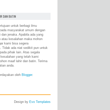
IR DAN BATIN
rtujuan untuk berbagi ilmu
epada masyarakat umum dengan
i dan jenaka. Apabila ada yang
n atau kesalahan maka mohon
gar kami bisa segera
 Tidak ada niat sedikit pun untuk
pada pihak lain. Atas segala
 kesalahan yang telah kami
ohon maaf lahir dan batin. Terima
atian anda.
erdayakan oleh
Blogger
.
Design by
Evo Templates