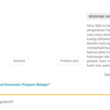
MOHON MAAF LAH
Situs Web ini be
pengetahuan k
cara yang santa
kurang berkena
beritahu kami a
memperbaikinya.
berbuat jahat ke
kekurangan dan
perbuat, kami m
Beranda
Posting Lama
kasih atas perh
Dib
at Komunitas Poligami Bahagia"
7 godam64