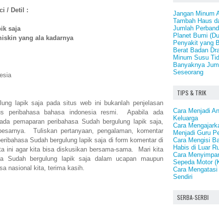
 / Detil :
Jangan Minum A
Tambah Haus da
Jumlah Perbandi
ik saja
Planet Bumi (Du
iskin yang ala kadarnya
Penyakit yang 
Berat Badan Dra
Minum Susu Tid
Banyaknya Juml
Seseorang
esia
TIPS & TRIK
lung lapik saja pada situs web ini bukanlah penjelasan
Cara Menjadi A
us peribahasa bahasa indonesia resmi. Apabila ada
Keluarga
ada pemaparan peribahasa Sudah bergulung lapik saja,
Cara Mengajark
esarnya. Tuliskan pertanyaan, pengalaman, komentar
Menjadi Guru P
Cara Mengisi B
eribahasa Sudah bergulung lapik saja di form komentar di
Habis di Luar 
ta ini agar kita bisa diskusikan bersama-sama. Mari kita
Cara Menyimpan
sa Sudah bergulung lapik saja dalam ucapan maupun
Sepeda Motor (
sa nasional kita, terima kasih.
Cara Mengatasi
Sendiri
SERBA-SERBI