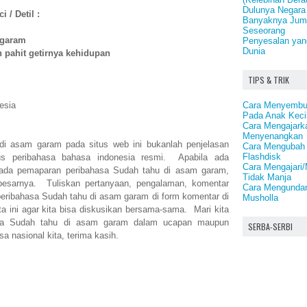
Dulunya Negara
 / Detil :
Banyaknya Juml
Seseorang
 garam
Penyesalan yan
Dunia
 pahit getirnya kehidupan
TIPS & TRIK
Cara Menyembu
esia
Pada Anak Keci
Cara Mengajark
Menyenangkan
di asam garam pada situs web ini bukanlah penjelasan
Cara Mengubah 
Flashdisk
us peribahasa bahasa indonesia resmi. Apabila ada
Cara Mengajari/
pada pemaparan peribahasa Sudah tahu di asam garam,
Tidak Manja
esarnya. Tuliskan pertanyaan, pengalaman, komentar
Cara Mengundan
peribahasa Sudah tahu di asam garam di form komentar di
Musholla
ta ini agar kita bisa diskusikan bersama-sama. Mari kita
asa Sudah tahu di asam garam dalam ucapan maupun
SERBA-SERBI
sa nasional kita, terima kasih.