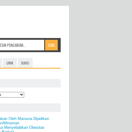
UNIK
BARU
kan Oleh Manusia Dijadikan
an/Minuman
isa Menyebabkan Obesitas
t Badan)