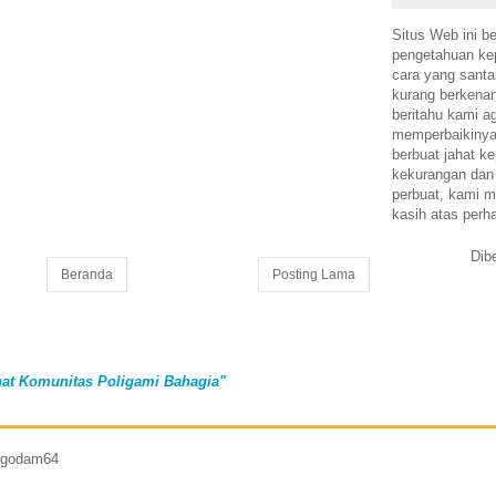
Situs Web ini be
pengetahuan k
cara yang santa
kurang berkena
beritahu kami a
memperbaikinya.
berbuat jahat ke
kekurangan dan
perbuat, kami m
kasih atas perh
Dib
Beranda
Posting Lama
at Komunitas Poligami Bahagia"
7 godam64