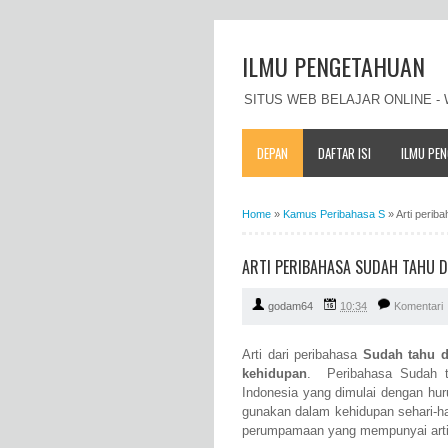
ILMU PENGETAHUAN
SITUS WEB BELAJAR ONLINE 
DEPAN
DAFTAR ISI
ILMU PE
Home
»
Kamus Peribahasa S
»
Arti perib
ARTI PERIBAHASA SUDAH TAHU 
godam64
10:34
Komentari
Arti dari peribahasa
Sudah tahu 
kehidupan
. Peribahasa Sudah t
Indonesia yang dimulai dengan hu
gunakan dalam kehidupan sehari-ha
perumpamaan yang mempunyai arti 