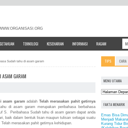
- WWW.ORGANISASI.ORG
NGETAHUAN
TEKNOLOGI
KESEHARIAN
INFORMASI
RAGAM
TIPS
CARA
ahasa Sudah tahu di asam garam
DI ASAM GARAM
MENU UTAMA
di asam garam
adalah
Telah merasakan pahit getirnya
FAKTA MENARIK
ahu di asam garam merupakan peribahasa berbahasa
ruf S. Peribahasa Sudah tahu di asam garam dapat anda
Emas Bisa Dima
ri, baik dalam bentuk lisan maupun tulisan sebagai suatu
Menjadi Makan
Telah merasakan pahit getirnya kehidupan.
Kurang Tidur B
(Kelebihan Bera