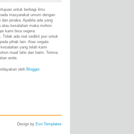
rtujuan untuk berbagi ilmu
epada masyarakat umum dengan
i dan jenaka. Apabila ada yang
n atau kesalahan maka mohon
gar kami bisa segera
 Tidak ada niat sedikit pun untuk
pada pihak lain. Atas segala
 kesalahan yang telah kami
ohon maaf lahir dan batin. Terima
atian anda.
erdayakan oleh
Blogger
.
Design by
Evo Templates