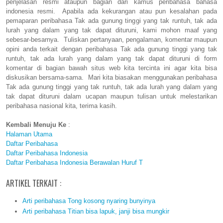
penjelasan resmi ataupun bagian dari kamus peribahasa bahasa
indonesia resmi. Apabila ada kekurangan atau pun kesalahan pada
pemaparan peribahasa Tak ada gunung tinggi yang tak runtuh, tak ada
lurah yang dalam yang tak dapat dituruni, kami mohon maaf yang
sebesar-besarnya. Tuliskan pertanyaan, pengalaman, komentar maupun
opini anda terkait dengan peribahasa Tak ada gunung tinggi yang tak
runtuh, tak ada lurah yang dalam yang tak dapat dituruni di form
komentar di bagian bawah situs web kita tercinta ini agar kita bisa
diskusikan bersama-sama. Mari kita biasakan menggunakan peribahasa
Tak ada gunung tinggi yang tak runtuh, tak ada lurah yang dalam yang
tak dapat dituruni dalam ucapan maupun tulisan untuk melestarikan
peribahasa nasional kita, terima kasih.
Kembali Menuju Ke
:
Halaman Utama
Daftar Peribahasa
Daftar Peribahasa Indonesia
Daftar Peribahasa Indonesia Berawalan Huruf T
ARTIKEL TERKAIT :
Arti peribahasa Tong kosong nyaring bunyinya
Arti peribahasa Titian bisa lapuk, janji bisa mungkir