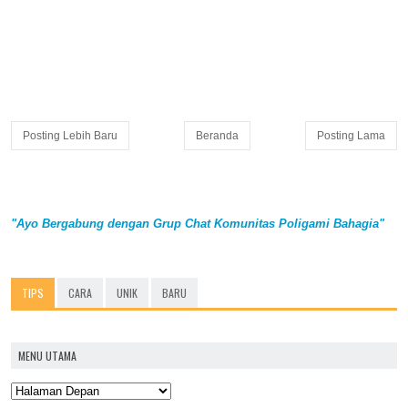
Posting Lebih Baru
Beranda
Posting Lama
"Ayo Bergabung dengan Grup Chat Komunitas Poligami Bahagia"
TIPS
CARA
UNIK
BARU
MENU UTAMA