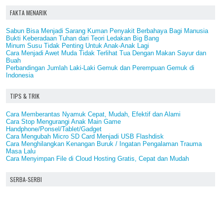
FAKTA MENARIK
Sabun Bisa Menjadi Sarang Kuman Penyakit Berbahaya Bagi Manusia
Bukti Keberadaan Tuhan dari Teori Ledakan Big Bang
Minum Susu Tidak Penting Untuk Anak-Anak Lagi
Cara Menjadi Awet Muda Tidak Terlihat Tua Dengan Makan Sayur dan
Buah
Perbandingan Jumlah Laki-Laki Gemuk dan Perempuan Gemuk di
Indonesia
TIPS & TRIK
Cara Memberantas Nyamuk Cepat, Mudah, Efektif dan Alami
Cara Stop Mengurangi Anak Main Game
Handphone/Ponsel/Tablet/Gadget
Cara Mengubah Micro SD Card Menjadi USB Flashdisk
Cara Menghilangkan Kenangan Buruk / Ingatan Pengalaman Trauma
Masa Lalu
Cara Menyimpan File di Cloud Hosting Gratis, Cepat dan Mudah
SERBA-SERBI