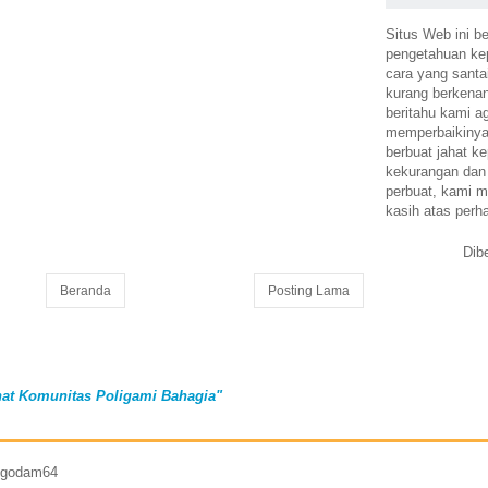
Situs Web ini be
pengetahuan k
cara yang santa
kurang berkena
beritahu kami a
memperbaikinya.
berbuat jahat ke
kekurangan dan
perbuat, kami m
kasih atas perh
Dib
Beranda
Posting Lama
at Komunitas Poligami Bahagia"
7 godam64