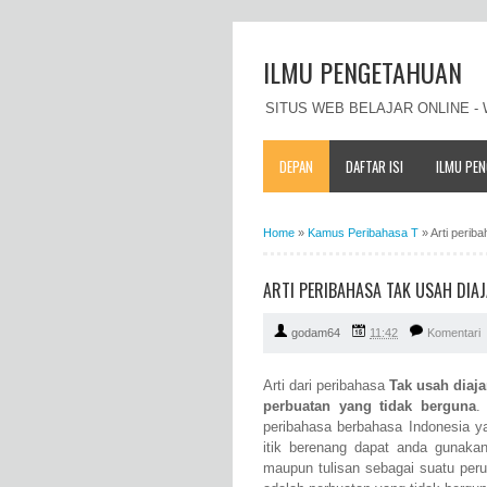
ILMU PENGETAHUAN
SITUS WEB BELAJAR ONLINE 
DEPAN
DAFTAR ISI
ILMU PE
Home
»
Kamus Peribahasa T
»
Arti perib
ARTI PERIBAHASA TAK USAH DIAJ
godam64
11:42
Komentari
Arti dari peribahasa
Tak usah diaja
perbuatan yang tidak berguna
.
peribahasa berbahasa Indonesia y
itik berenang dapat anda gunakan
maupun tulisan sebagai suatu per