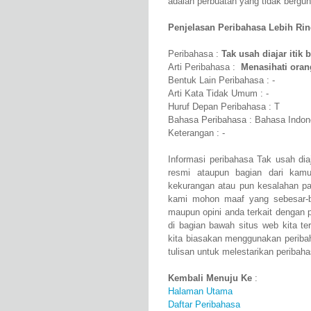
adalah perbuatan yang tidak bergun
Penjelasan Peribahasa Lebih Rinci
Peribahasa :
Tak usah diajar itik
Arti Peribahasa :
Menasihati oran
Bentuk Lain Peribahasa : -
Arti Kata Tidak Umum : -
Huruf Depan Peribahasa : T
Bahasa Peribahasa : Bahasa Indon
Keterangan : -
Informasi peribahasa Tak usah dia
resmi ataupun bagian dari kam
kekurangan atau pun kesalahan pa
kami mohon maaf yang sebesar-b
maupun opini anda terkait dengan p
di bagian bawah situs web kita te
kita biasakan menggunakan periba
tulisan untuk melestarikan peribaha
Kembali Menuju Ke
:
Halaman Utama
Daftar Peribahasa