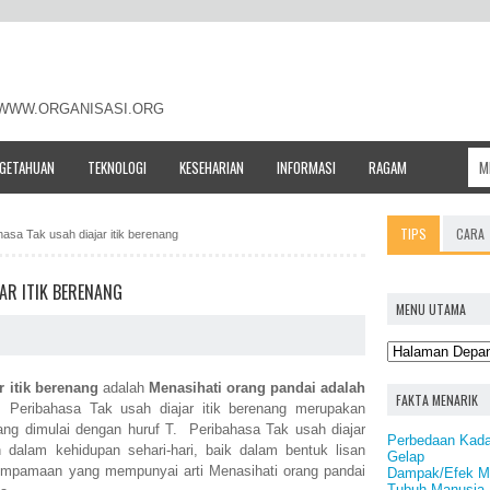
- WWW.ORGANISASI.ORG
NGETAHUAN
TEKNOLOGI
KESEHARIAN
INFORMASI
RAGAM
TIPS
CARA
ahasa Tak usah diajar itik berenang
AR ITIK BERENANG
MENU UTAMA
r itik berenang
adalah
Menasihati orang pandai adalah
FAKTA MENARIK
 Peribahasa Tak usah diajar itik berenang merupakan
ang dimulai dengan huruf T. Peribahasa Tak usah diajar
Perbedaan Kadar
 dalam kehidupan sehari-hari, baik dalam bentuk lisan
Gelap
umpamaan yang mempunyai arti Menasihati orang pandai
Dampak/Efek Ma
Tubuh Manusia