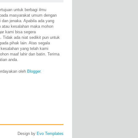
rtujuan untuk berbagi ilmu
epada masyarakat umum dengan
i dan jenaka. Apabila ada yang
n atau kesalahan maka mohon
gar kami bisa segera
 Tidak ada niat sedikit pun untuk
pada pihak lain. Atas segala
 kesalahan yang telah kami
ohon maaf lahir dan batin. Terima
atian anda.
erdayakan oleh
Blogger
.
Design by
Evo Templates