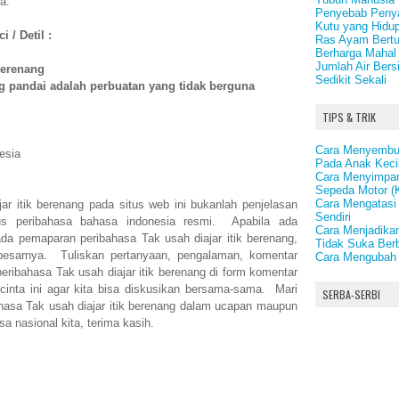
a.
Penyebab Penya
Kutu yang Hidup 
 / Detil :
Ras Ayam Bertu
Berharga Mahal
Jumlah Air Bersi
 berenang
Sedikit Sekali
g pandai adalah perbuatan yang tidak berguna
TIPS & TRIK
Cara Menyembu
esia
Pada Anak Keci
Cara Menyimpan
Sepeda Motor (
Cara Mengatasi
jar itik berenang pada situs web ini bukanlah penjelasan
Sendiri
us peribahasa bahasa indonesia resmi. Apabila ada
Cara Menjadika
da pemaparan peribahasa Tak usah diajar itik berenang,
Tidak Suka Ber
esarnya. Tuliskan pertanyaan, pengalaman, komentar
Cara Mengubah 
eribahasa Tak usah diajar itik berenang di form komentar
rcinta ini agar kita bisa diskusikan bersama-sama. Mari
SERBA-SERBI
hasa Tak usah diajar itik berenang dalam ucapan maupun
sa nasional kita, terima kasih.