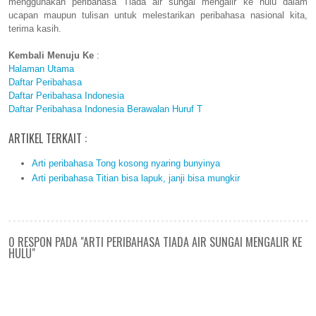
menggunakan peribahasa Tiada air sungai mengalir ke hulu dalam
ucapan maupun tulisan untuk melestarikan peribahasa nasional kita,
terima kasih.
Kembali Menuju Ke
:
Halaman Utama
Daftar Peribahasa
Daftar Peribahasa Indonesia
Daftar Peribahasa Indonesia Berawalan Huruf T
ARTIKEL TERKAIT :
Arti peribahasa Tong kosong nyaring bunyinya
Arti peribahasa Titian bisa lapuk, janji bisa mungkir
0 RESPON PADA "ARTI PERIBAHASA TIADA AIR SUNGAI MENGALIR KE
HULU"