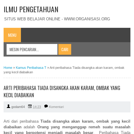
ILMU PENGETAHUAN
SITUS WEB BELAJAR ONLINE - WWW.ORGANISASI.ORG
MENU
Home
»
Kamus Peribahasa T
»
Arti peribahasa Tiada disangka akan karam, ombak
yang kecil diabaikan
ARTI PERIBAHASA TIADA DISANGKA AKAN KARAM, OMBAK YANG
KECIL DIABAIKAN
godam64
14:23
Komentari
Arti dari peribahasa
Tiada disangka akan karam, ombak yang kecil
diabaikan
adalah
Orang yang menganggap remeh suatu masalah
kecil yang berpotensi menjadi masalah besar
. Peribahasa Tiada