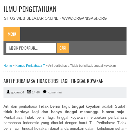
ILMU PENGETAHUAN
SITUS WEB BELAJAR ONLINE - WWW.ORGANISASI.ORG
MENU
Home
»
Kamus Peribahasa T
»
Arti peribahasa Tidak berisi lagi, tinggal koyakan
ARTI PERIBAHASA TIDAK BERISI LAGI, TINGGAL KOYAKAN
godam64
14:46
Komentari
Arti dari peribahasa
Tidak berisi lagi, tinggal koyakan
adalah
Sudah
tidak berdaya lagi dan hanya tinggal menunggu binasa saja
.
Peribahasa Tidak berisi lagi, tinggal koyakan merupakan peribahasa
berbahasa Indonesia yang dimulai dengan huruf T. Peribahasa Tidak
berisi lagi, tinggal koyakan dapat anda gunakan dalam kehidupan sehari-